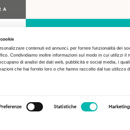
RA
 cookie
rsonalizzare contenuti ed annunci, per fornire funzionalità dei so
ffico. Condividiamo inoltre informazioni sul modo in cui utilizzi il 
 occupano di analisi dei dati web, pubblicità e social media, i qual
azioni che hai fornito loro o che hanno raccolto dal tuo utilizzo d
o
Autorizzo il trattamento 
sensi del Regolamento (UE)
generale sulla protezione dei
Preferenze
Statistiche
Marketing