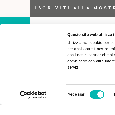
ISCRIVITI ALLA NOST
NEWSLETTER
Questo sito web utilizza i
Utilizziamo i cookie per pe
Iscriviti alla Newsletter per
per analizzare il nostro tra
essere sempre al corrente di
con i nostri partner che si
combinarle con altre inform
tutto e ottieni il 5% di scont
servizi.
per il tuo primo acquisto!
Selezione
Necessari
del
consenso