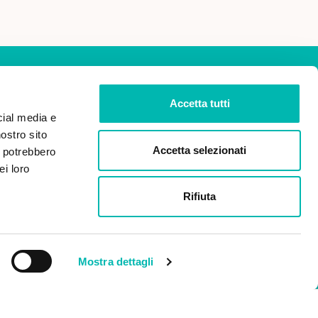
Accetta tutti
cial media e
nostro sito
ISCRIVITI
Accetta selezionati
i potrebbero
ei loro
dei miei dati personali ai
Rifiuta
 2016/679 (Regolamento
 dati).
Mostra dettagli