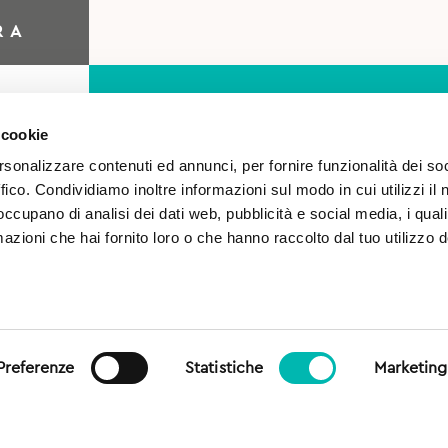
RA
 cookie
rsonalizzare contenuti ed annunci, per fornire funzionalità dei so
ffico. Condividiamo inoltre informazioni sul modo in cui utilizzi il 
 occupano di analisi dei dati web, pubblicità e social media, i qual
azioni che hai fornito loro o che hanno raccolto dal tuo utilizzo d
o
Autorizzo il trattamento 
sensi del Regolamento (UE)
generale sulla protezione dei
Preferenze
Statistiche
Marketing