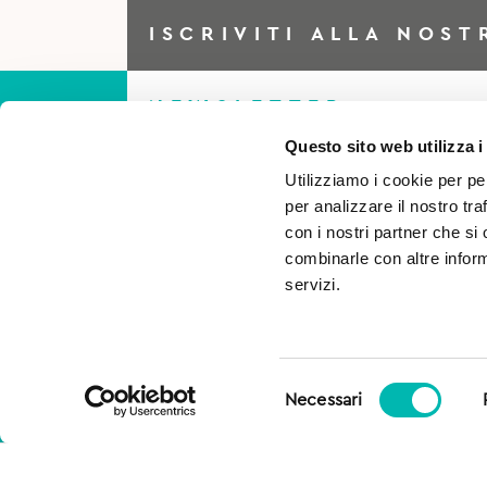
ISCRIVITI ALLA NOST
NEWSLETTER
Questo sito web utilizza i
Utilizziamo i cookie per pe
Iscriviti alla Newsletter per
per analizzare il nostro tra
essere sempre al corrente di
con i nostri partner che si
combinarle con altre inform
tutto e ottieni il 5% di scont
servizi.
per il tuo primo acquisto!
Selezione
Necessari
del
consenso