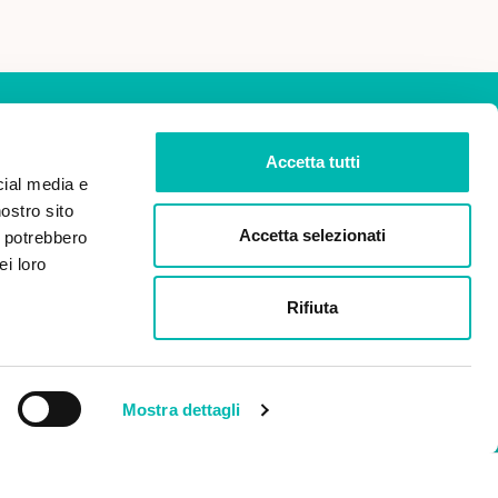
Accetta tutti
cial media e
nostro sito
ISCRIVITI
Accetta selezionati
i potrebbero
ei loro
dei miei dati personali ai
Rifiuta
 2016/679 (Regolamento
 dati).
Mostra dettagli