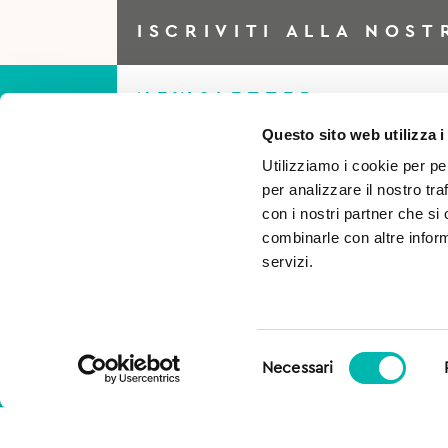
ISCRIVITI ALLA NOST
NEWSLETTER
Questo sito web utilizza i
Utilizziamo i cookie per pe
Iscriviti alla Newsletter per
per analizzare il nostro tra
essere sempre al corrente di
con i nostri partner che si
combinarle con altre inform
tutto e ottieni il 5% di scont
servizi.
per il tuo primo acquisto!
Selezione
Necessari
del
consenso