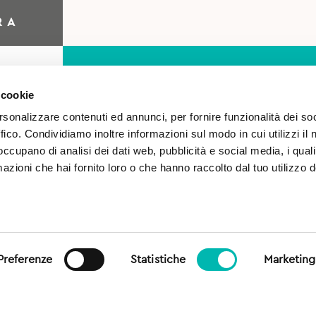
RA
 cookie
rsonalizzare contenuti ed annunci, per fornire funzionalità dei so
ffico. Condividiamo inoltre informazioni sul modo in cui utilizzi il 
 occupano di analisi dei dati web, pubblicità e social media, i qual
azioni che hai fornito loro o che hanno raccolto dal tuo utilizzo d
o
Autorizzo il trattamento 
sensi del Regolamento (UE)
generale sulla protezione dei
Preferenze
Statistiche
Marketing