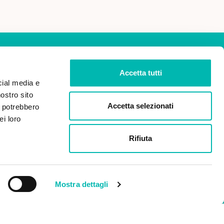
Accetta tutti
cial media e
nostro sito
ISCRIVITI
Accetta selezionati
i potrebbero
ei loro
dei miei dati personali ai
Rifiuta
 2016/679 (Regolamento
 dati).
Mostra dettagli