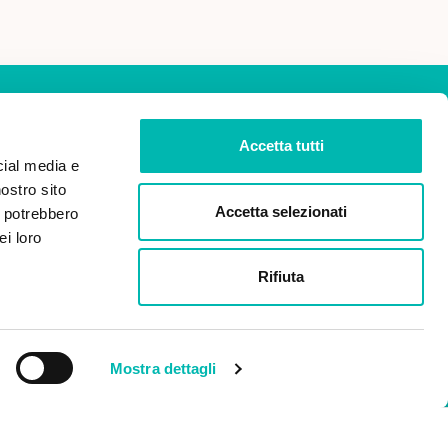
Accetta tutti
cial media e
nostro sito
ISCRIVITI
Accetta selezionati
i potrebbero
ei loro
dei miei dati personali ai
Rifiuta
 2016/679 (Regolamento
 dati).
Mostra dettagli