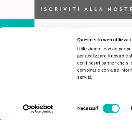
ISCRIVITI ALLA NOST
NEWSLETTER
Questo sito web utilizza i
Utilizziamo i cookie per pe
Iscriviti alla Newsletter per
per analizzare il nostro tra
essere sempre al corrente di
con i nostri partner che si
combinarle con altre inform
tutto e ottieni il 5% di scont
servizi.
per il tuo primo acquisto!
Selezione
Necessari
del
consenso