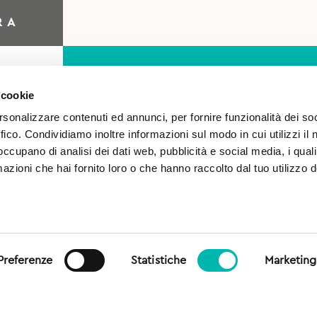
RA
 cookie
rsonalizzare contenuti ed annunci, per fornire funzionalità dei so
ffico. Condividiamo inoltre informazioni sul modo in cui utilizzi il 
 occupano di analisi dei dati web, pubblicità e social media, i qual
azioni che hai fornito loro o che hanno raccolto dal tuo utilizzo d
o
Autorizzo il trattamento 
sensi del Regolamento (UE)
generale sulla protezione dei
Preferenze
Statistiche
Marketing