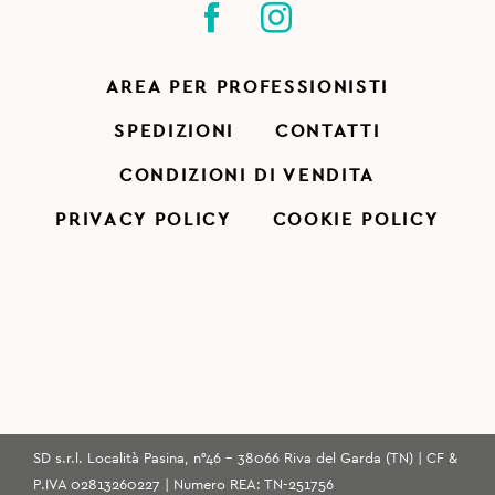
AREA PER PROFESSIONISTI
SPEDIZIONI
CONTATTI
CONDIZIONI DI VENDITA
PRIVACY POLICY
COOKIE POLICY
SD s.r.l. Località Pasina, n°46 - 38066 Riva del Garda (TN) | CF &
P.IVA 02813260227 | Numero REA: TN-251756