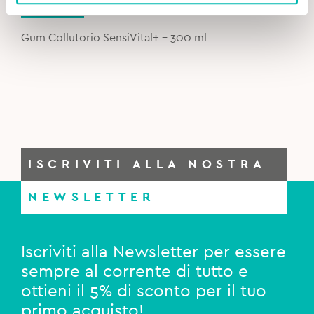
price
price
was:
is:
Gum Collutorio SensiVital+ – 300 ml
7,10€.
4,90€.
ISCRIVITI ALLA NOSTRA
NEWSLETTER
Iscriviti alla Newsletter per essere
sempre al corrente di tutto e
ottieni il 5% di sconto per il tuo
primo acquisto!