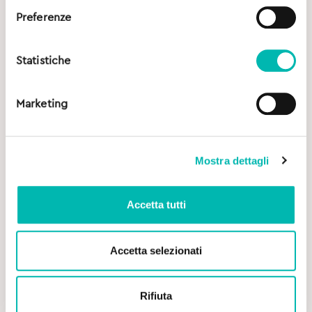
Preferenze
Statistiche
Marketing
Mostra dettagli
Accetta tutti
Accetta selezionati
Rifiuta
Original
Current
4,90
€
7,10
€