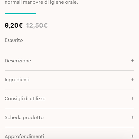
normali manovre di igiene orale.
Original
Current
9,20
€
12,50
€
price
price
was:
is:
Esaurito
12,50€.
9,20€.
Descrizione
Ingredienti
Consigli di utilizzo
Scheda prodotto
Approfondimenti