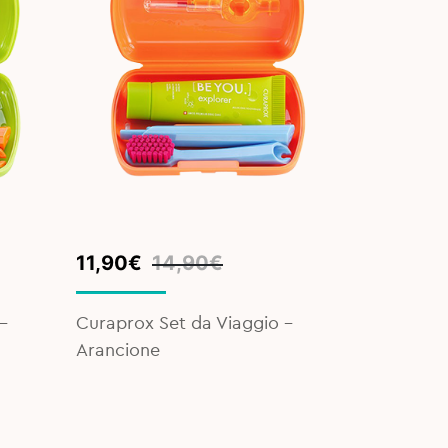
Original
Current
11,90
€
14,90
€
price
price
was:
is:
-
Curaprox Set da Viaggio -
14,90€.
11,90€.
Arancione