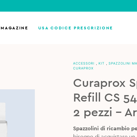
MAGAZINE
USA CODICE PRESCRIZIONE
ACCESSORI
,
KIT
,
SPAZZOLINI M
CURAPROX
Curaprox Sp
Refill CS 5
2 pezzi – A
Spazzolini di ricambio pe
bisogno di acquistare un