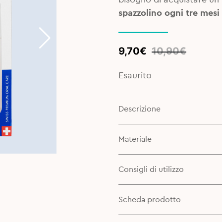
spazzolino ogni tre mesi
Original
Current
9,70
€
10,90
€
price
price
was:
is:
Esaurito
10,90€.
9,70€.
Descrizione
Materiale
Consigli di utilizzo
Scheda prodotto