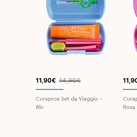
Original
Current
Orig
Curr
11,90
€
14,90
€
11,9
price
price
pric
pric
was:
is:
was:
is:
Curaprox Set da Viaggio -
Curap
14,90€.
11,90€.
14,9
11,9
Blu
Rosa