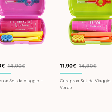
inal
ent
Original
Current
0
€
14,90
€
11,90
€
14,90
€
e
e
price
price
was:
is:
rox Set da Viaggio -
Curaprox Set da Viaggio 
0€.
0€.
14,90€.
11,90€.
Verde