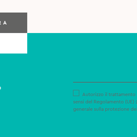
RA
o
Autorizzo il trattamento 
sensi del Regolamento (UE)
generale sulla protezione dei