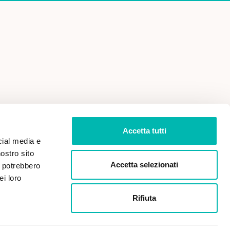
 VENDITA
PRIVACY POLICY
Accetta tutti
cial media e
nostro sito
Accetta selezionati
i potrebbero
ei loro
Rifiuta