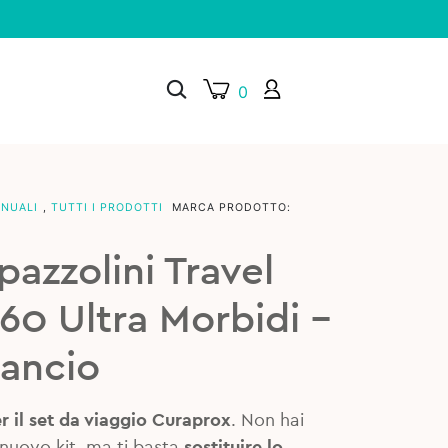
0
ANUALI
,
TUTTI I PRODOTTI
MARCA PRODOTTO:
×
azzolini Travel
460 Ultra Morbidi –
rancio
r il set da viaggio Curaprox
. Non hai
 nuovo kit, ma ti basta
sostituire lo