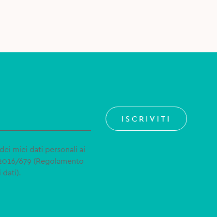
ISCRIVITI
dei miei dati personali ai
 2016/679 (Regolamento
 dati).