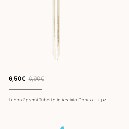
Original
Current
6,50
€
6,90
€
price
price
was:
is:
6,90€.
6,50€.
Lebon Spremi Tubetto in Acciaio Dorato - 1 pz