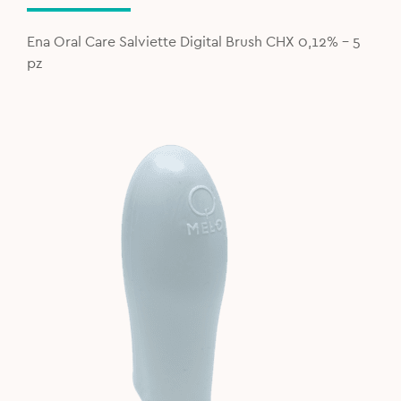
was:
is:
5,90€.
4,00€.
Ena Oral Care Salviette Digital Brush CHX 0,12% - 5
pz