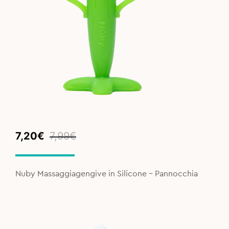
Original
Current
7,20
€
7,99
€
price
price
was:
is:
7,99€.
7,20€.
Nuby Massaggiagengive in Silicone - Pannocchia