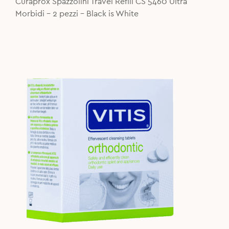
12,90€.
10,90€.
Curaprox Spazzolini Travel Refill CS 5460 Ultra
Morbidi - 2 pezzi - Black is White