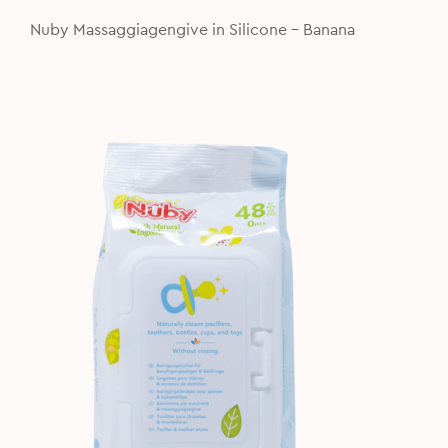
was:
is:
10,99€.
9,00€.
Nuby Massaggiagengive in Silicone - Banana