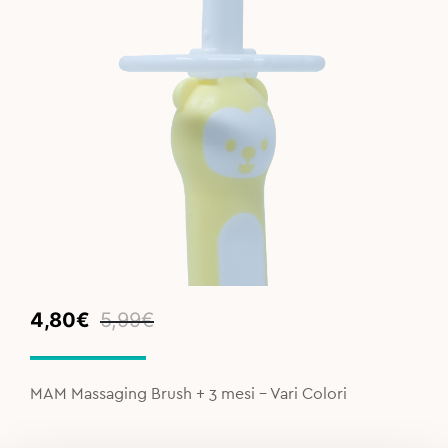
Original
Current
4,80
€
5,99
€
price
price
was:
is:
5,99€.
4,80€.
MAM Massaging Brush + 3 mesi - Vari Colori