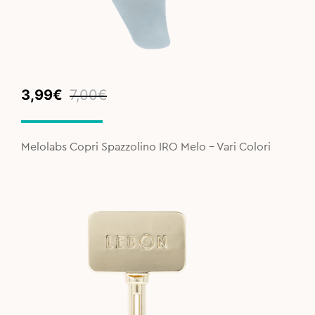
Original
Current
3,99
€
7,00
€
price
price
was:
is:
7,00€.
3,99€.
Melolabs Copri Spazzolino IRO Melo - Vari Colori