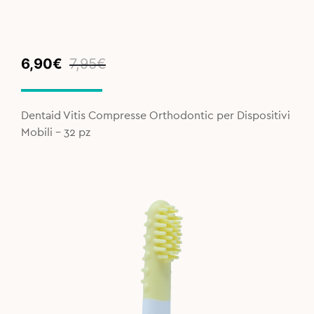
Original
Current
6,90
€
7,95
€
price
price
was:
is:
7,95€.
6,90€.
Dentaid Vitis Compresse Orthodontic per Dispositivi
Mobili - 32 pz