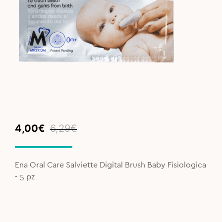
Original
Current
4,00
€
6,29
€
price
price
was:
is:
6,29€.
4,00€.
Ena Oral Care Salviette Digital Brush Baby Fisiologica
- 5 pz