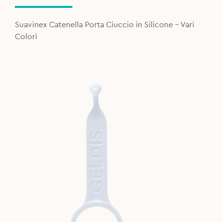
was:
is:
12,90€.
11,90€.
Suavinex Catenella Porta Ciuccio in Silicone - Vari
Colori