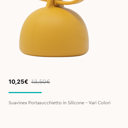
Original
Current
10,25
€
13,50
€
price
price
was:
is:
13,50€.
10,25€.
Suavinex Portasucchietto in Silicone - Vari Colori