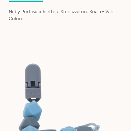
was:
is:
12,99€.
8,00€.
Nuby Portasucchietto e Sterilizzatore Koala - Vari
Colori