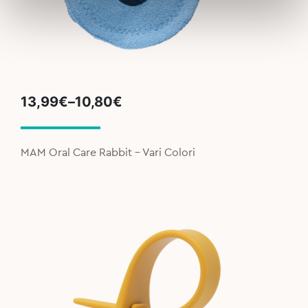
Price
13,99
€
–
10,80
€
range:
10,80€
through
MAM Oral Care Rabbit - Vari Colori
13,99€