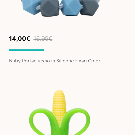
Original
Current
14,00
€
16,99
€
price
price
was:
is:
16,99€.
14,00€.
Nuby Portaciuccio in Silicone - Vari Colori