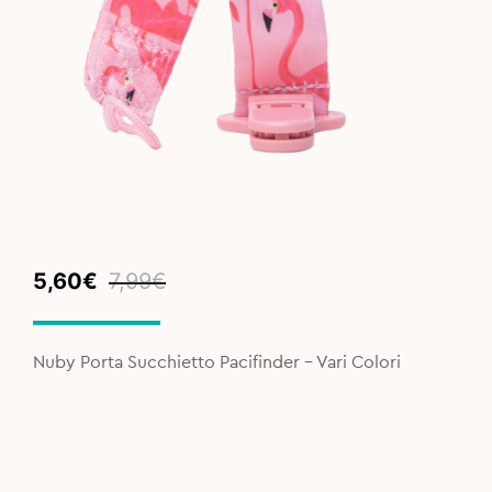
Original
Current
5,60
€
7,99
€
price
price
was:
is:
7,99€.
5,60€.
Nuby Porta Succhietto Pacifinder - Vari Colori