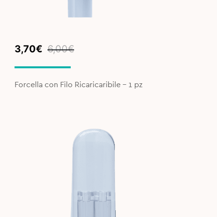
Original
Current
3,70
€
6,00
€
price
price
was:
is:
6,00€.
3,70€.
Forcella con Filo Ricaricaribile - 1 pz