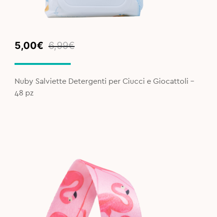
Original
Current
5,00
€
6,99
€
price
price
was:
is:
6,99€.
5,00€.
Nuby Salviette Detergenti per Ciucci e Giocattoli -
48 pz