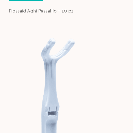
was:
is:
4,00€.
2,80€.
Flossaid Aghi Passafilo - 10 pz