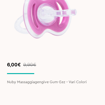
Original
Current
6,00
€
9,90
€
price
price
was:
is:
9,90€.
6,00€.
Nuby Massaggiagengive Gum-Eez - Vari Colori