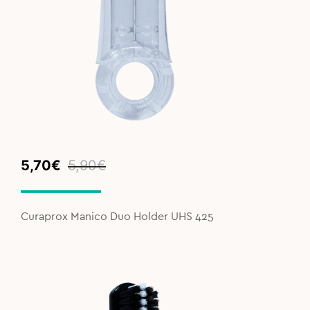
Original
Current
5,70
€
5,90
€
price
price
was:
is:
5,90€.
5,70€.
Curaprox Manico Duo Holder UHS 425