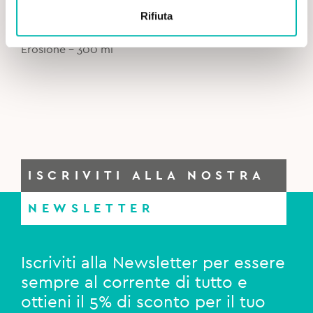
price
price
Rifiuta
was:
is:
Curasept Biosmalto Collutorio Carie, Abrasione,
8,20€.
7,00€.
Erosione – 300 ml
ISCRIVITI ALLA NOSTRA
NEWSLETTER
Iscriviti alla Newsletter per essere
sempre al corrente di tutto e
ottieni il 5% di sconto per il tuo