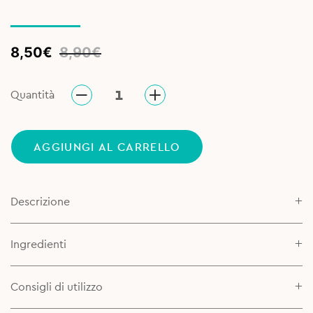
Original
Current
8,50
€
8,90
€
price
price
was:
is:
Quantità
8,90€.
8,50€.
AGGIUNGI AL CARRELLO
Descrizione
Ingredienti
Consigli di utilizzo