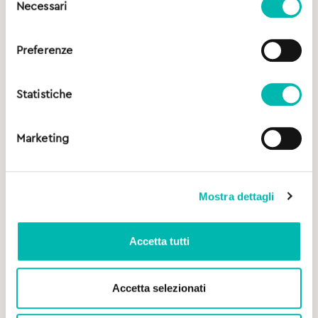
Necessari
del
consenso
Preferenze
Statistiche
Marketing
Mostra dettagli
Accetta tutti
Accetta selezionati
Original
Current
7,00
€
8,20
€