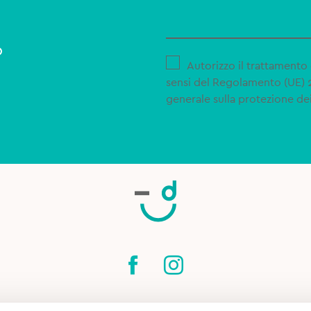
o
Autorizzo il trattamento 
sensi del Regolamento (UE)
generale sulla protezione dei
SPEDIZIONI
CONTATTI
CONDIZIONI DI