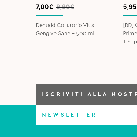
Original
Current
Orig
Curr
7,00
€
9,90
€
5,95
price
price
pric
pric
was:
is:
was:
is:
36 pz.
Dentaid Collutorio Vitis
[BD] 
9,90€.
7,00€.
9,90
5,95
Gengive Sane – 500 ml
Prime
+ Su
ISCRIVITI ALLA NOST
NEWSLETTER