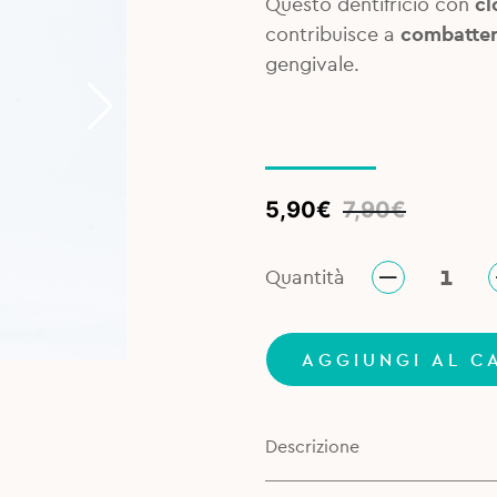
Questo dentifricio con
cl
contribuisce a
combatte
gengivale.
Original
Current
5,90
€
7,90
€
price
price
was:
is:
Quantità
7,90€.
5,90€.
AGGIUNGI AL C
Descrizione