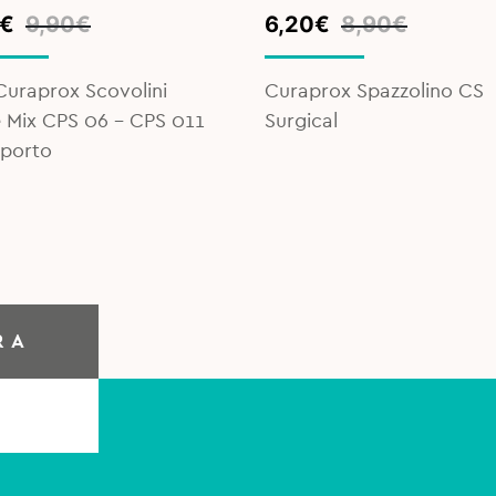
inal
ent
Original
Current
€
9,90
€
6,20
€
8,90
€
e
e
price
price
was:
is:
Curaprox Scovolini
Curaprox Spazzolino CS
€.
€.
8,90€.
6,20€.
 Mix CPS 06 - CPS 011
Surgical
pporto
RA