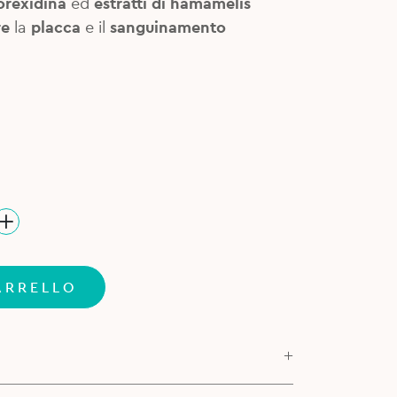
orexidina
ed
estratti di hamamelis
re
la
placca
e il
sanguinamento
ARRELLO