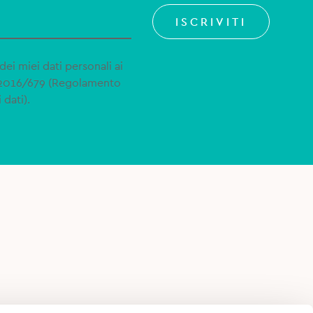
ISCRIVITI
dei miei dati personali ai
 2016/679 (Regolamento
 dati).
 VENDITA
PRIVACY POLICY