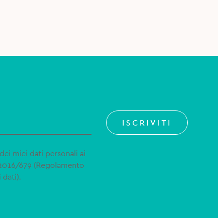
ISCRIVITI
dei miei dati personali ai
 2016/679 (Regolamento
 dati).