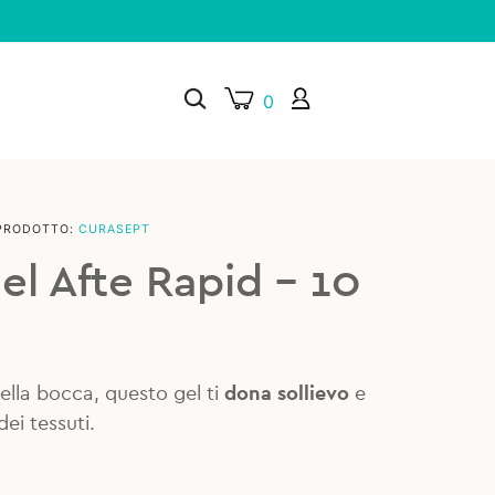
0
PRODOTTO:
CURASEPT
×
el Afte Rapid – 10
 della bocca, questo gel ti
dona sollievo
e
ei tessuti.