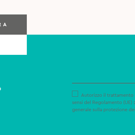
RA
o
Autorizzo il trattamento 
sensi del Regolamento (UE)
generale sulla protezione dei