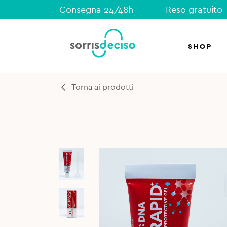
Consegna 24/48h
-
Reso gratuito
SHOP
Torna ai prodotti