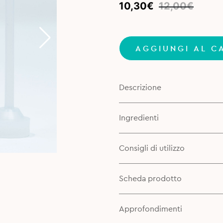
Original
Current
10,30
€
12,00
€
price
price
was:
is:
12,00€.
10,30€.
AGGIUNGI AL C
Descrizione
Ingredienti
Consigli di utilizzo
Scheda prodotto
Approfondimenti