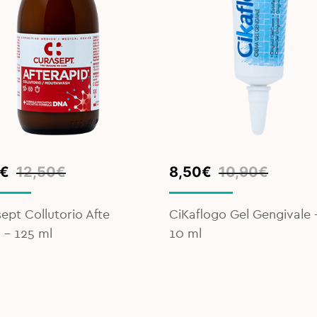
inal
ent
Original
Current
€
12,50
€
8,50
€
10,90
€
e
e
price
price
was:
is:
ept Collutorio Afte
CiKaflogo Gel Gengivale 
0€.
€.
10,90€.
8,50€.
 - 125 ml
10 ml