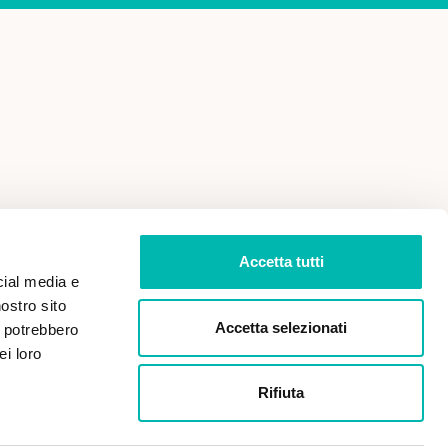
 VENDITA
PRIVACY POLICY
Accetta tutti
cial media e
nostro sito
Accetta selezionati
i potrebbero
ei loro
Rifiuta