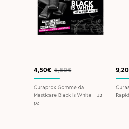
Original
Current
Orig
Curr
4,50
€
5,50
€
9,20
price
price
pric
pric
was:
is:
was:
is:
e – 8 ml
Curaprox Gomme da
Curas
5,50€.
4,50€.
12,5
9,20
Masticare Black is White - 12
Rapid
pz