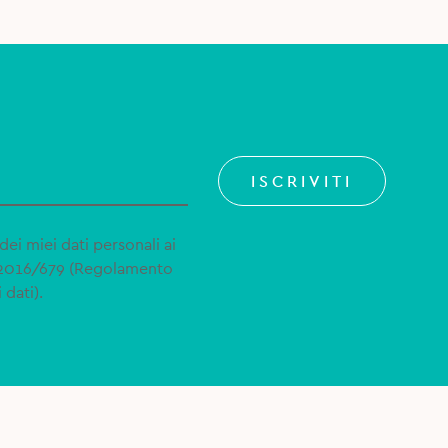
ISCRIVITI
dei miei dati personali ai
 2016/679 (Regolamento
 dati).