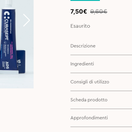
Original
Current
7,50
€
9,60
€
price
price
was:
is:
Esaurito
9,60€.
7,50€.
Descrizione
Ingredienti
Consigli di utilizzo
Scheda prodotto
Approfondimenti