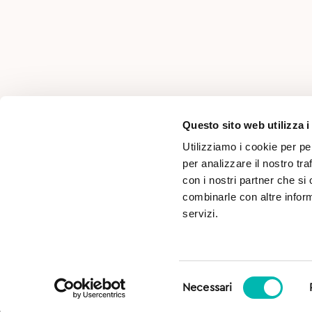
AREA PER PROFESSIONISTI
Questo sito web utilizza i
Utilizziamo i cookie per pe
per analizzare il nostro tra
con i nostri partner che si
combinarle con altre inform
servizi.
Selezione
SD s.r.l. Località Pasina, n°46 - 38066 Riva del Garda 
Necessari
del
Numero REA: TN-251756