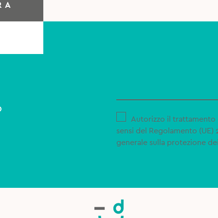
RA
o
Autorizzo il trattamento 
sensi del Regolamento (UE)
generale sulla protezione dei