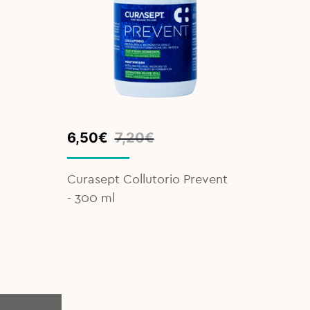
Original
Current
6,50
€
7,20
€
price
price
was:
is:
Curasept Collutorio Prevent
7,20€.
6,50€.
- 300 ml