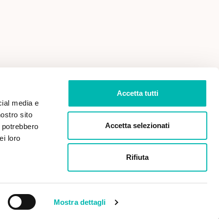
 VENDITA
PRIVACY POLICY
Accetta tutti
cial media e
nostro sito
Accetta selezionati
i potrebbero
ei loro
Rifiuta
Paga in sicurezza con:
Mostra dettagli