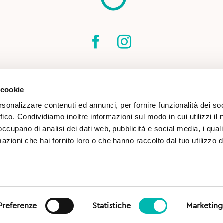
SPEDIZIONI
CONTATTI
CONDIZIONI DI
 cookie
COOKIE POLICY
rsonalizzare contenuti ed annunci, per fornire funzionalità dei so
ffico. Condividiamo inoltre informazioni sul modo in cui utilizzi il 
 occupano di analisi dei dati web, pubblicità e social media, i qual
azioni che hai fornito loro o che hanno raccolto dal tuo utilizzo d
(TN) | CF & P.IVA 02813260227 |
Preferenze
Statistiche
Marketing