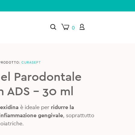
0
PRODOTTO:
CURASEPT
×
el Parodontale
 ADS – 30 ml
rexidina
è ideale per
ridurre la
infiammazione gengivale
, soprattutto
oiatriche.