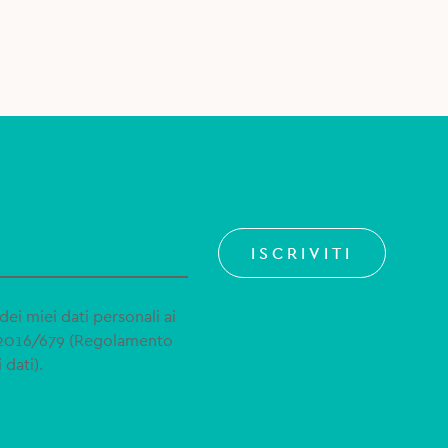
ISCRIVITI
dei miei dati personali ai
 2016/679 (Regolamento
 dati).