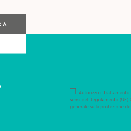
RA
o
Autorizzo il trattamento 
sensi del Regolamento (UE)
generale sulla protezione dei