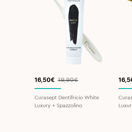
Original
Current
Orig
Curr
16,50
€
19,90
€
16,5
price
price
pric
pric
was:
is:
was:
is:
3 in 1 –
Curasept Dentifricio White
Curas
19,90€.
16,50€.
19,9
16,5
Luxury + Spazzolino
Luxur