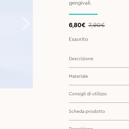
gengivali.
Original
Current
6,80
€
7,90
€
price
price
was:
is:
Esaurito
7,90€.
6,80€.
Descrizione
Materiale
Consigli di utilizzo
Scheda prodotto