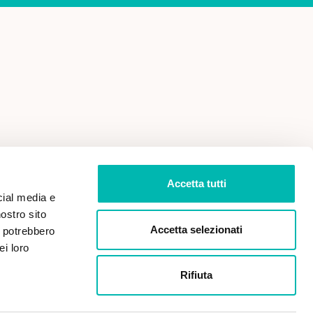
 VENDITA
PRIVACY POLICY
Accetta tutti
cial media e
nostro sito
Accetta selezionati
i potrebbero
ei loro
Rifiuta