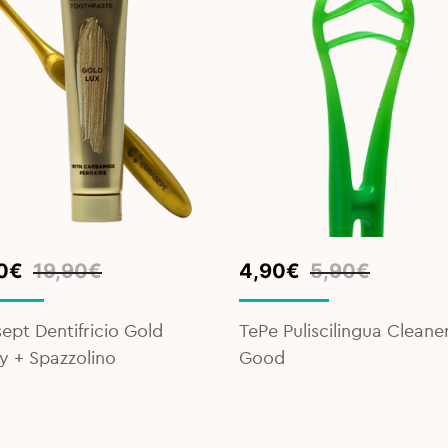
inal
ent
Original
Current
0
€
19,90
€
4,90
€
5,90
€
e
e
price
price
was:
is:
ept Dentifricio Gold
TePe Puliscilingua Cleane
0€.
0€.
5,90€.
4,90€.
y + Spazzolino
Good