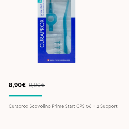
Original
Current
8,90
€
9,90
€
price
price
was:
is:
9,90€.
8,90€.
Curaprox Scovolino Prime Start CPS 06 + 2 Supporti