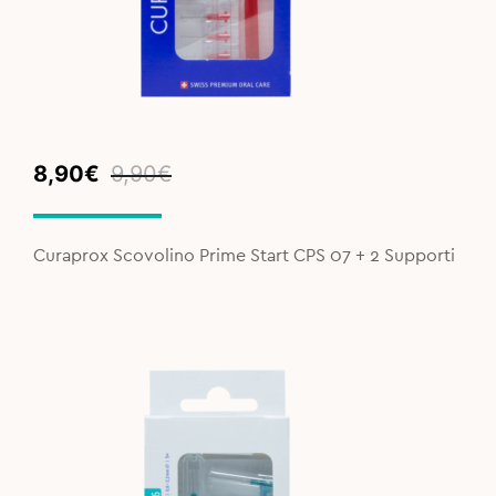
Original
Current
8,90
€
9,90
€
price
price
was:
is:
9,90€.
8,90€.
Curaprox Scovolino Prime Start CPS 07 + 2 Supporti