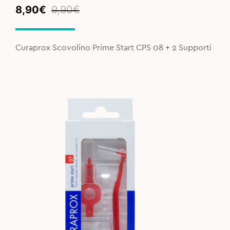
Original
Current
8,90
€
9,90
€
price
price
was:
is:
9,90€.
8,90€.
Curaprox Scovolino Prime Start CPS 08 + 2 Supporti