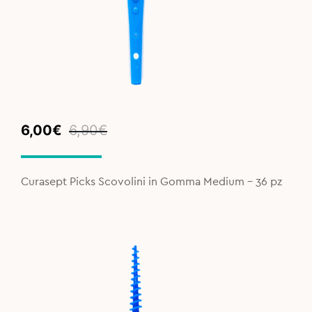
Original
Current
6,00
€
6,90
€
price
price
was:
is:
6,90€.
6,00€.
Curasept Picks Scovolini in Gomma Medium - 36 pz