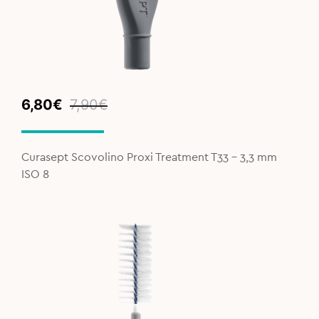
Original
Current
6,80
€
7,90
€
price
price
was:
is:
7,90€.
6,80€.
Curasept Scovolino Proxi Treatment T33 - 3,3 mm
ISO 8