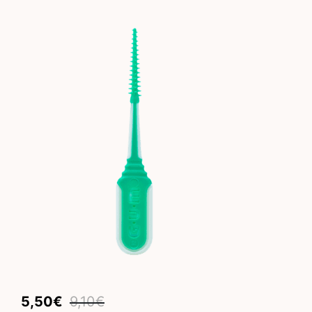
Original
Current
5,50
€
9,10
€