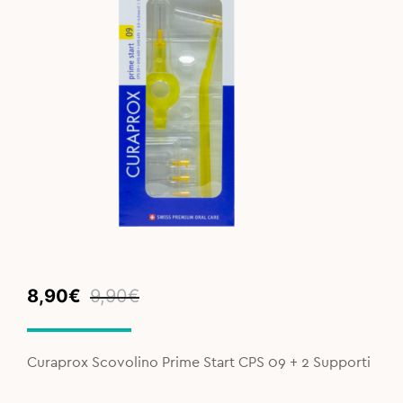
Original
Current
8,90
€
9,90
€
price
price
was:
is:
9,90€.
8,90€.
Curaprox Scovolino Prime Start CPS 09 + 2 Supporti