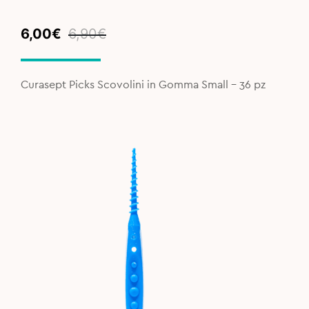
Original
Current
6,00
€
6,90
€
price
price
was:
is:
6,90€.
6,00€.
Curasept Picks Scovolini in Gomma Small - 36 pz