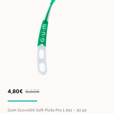
Original
Current
4,80
€
6,50
€
price
price
was:
is:
6,50€.
4,80€.
Gum Scovolini Soft-Picks Pro L 691 - 30 pz