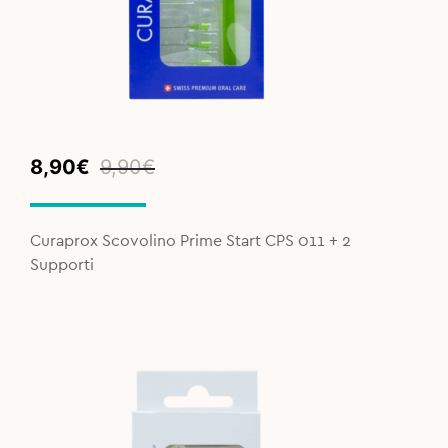
Original
Current
8,90
€
9,90
€
price
price
was:
is:
9,90€.
8,90€.
Curaprox Scovolino Prime Start CPS 011 + 2
Supporti