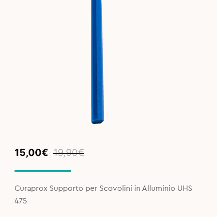
Original
Current
15,00
€
19,90
€
price
price
was:
is:
19,90€.
15,00€.
Curaprox Supporto per Scovolini in Alluminio UHS
475