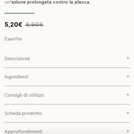
un
‘azione prolungata contro la placca
.
Original
Current
5,20
€
8,50
€
price
price
was:
is:
Esaurito
8,50€.
5,20€.
Descrizione
Ingredienti
Consigli di utilizzo
Scheda prodotto
Approfondimenti