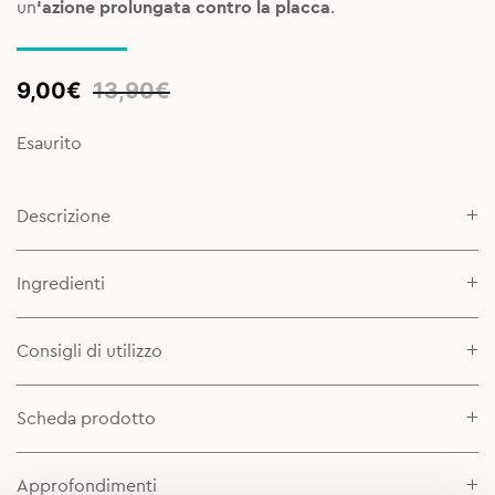
un
‘azione prolungata contro la placca
.
Original
Current
9,00
€
13,90
€
price
price
was:
is:
Esaurito
13,90€.
9,00€.
Descrizione
Ingredienti
Consigli di utilizzo
Scheda prodotto
Approfondimenti