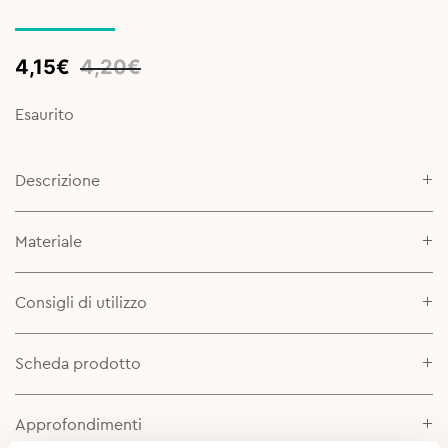
Original
Current
4,15
€
4,20
€
price
price
was:
is:
Esaurito
4,20€.
4,15€.
Descrizione
Materiale
Consigli di utilizzo
Scheda prodotto
Approfondimenti