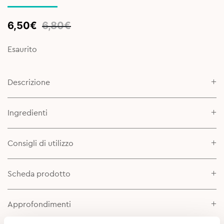
Original
Current
6,50
€
6,80
€
price
price
was:
is:
Esaurito
6,80€.
6,50€.
Descrizione
Ingredienti
Consigli di utilizzo
Scheda prodotto
Approfondimenti