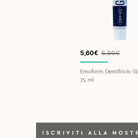
Original
Current
5,60
€
5,90
€
price
price
was:
is:
Emoform Dentifricio G
5,90€.
5,60€.
75 ml
ISCRIVITI ALLA NOST