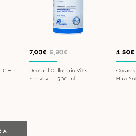
Original
Current
Origina
Curren
7,00
€
9,90
€
4,50
€
price
price
price
price
was:
is:
was:
is:
LIC –
Dentaid Collutorio Vitis
Curasep
9,90€.
7,00€.
6,90€.
4,50€.
Sensitive – 500 ml
Maxi So
RA