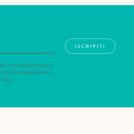
ISCRIVITI
dei miei dati personali ai
 2016/679 (Regolamento
 dati).