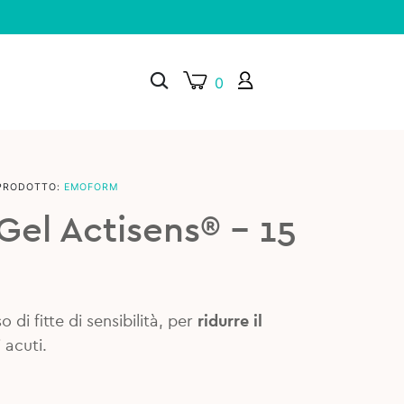
0
PRODOTTO:
EMOFORM
×
el Actisens® – 15
 di fitte di sensibilità, per
ridurre il
 acuti.