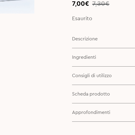
Original
Current
7,00
€
7,30
€
price
price
was:
is:
Esaurito
7,30€.
7,00€.
Descrizione
Ingredienti
Consigli di utilizzo
Scheda prodotto
Approfondimenti