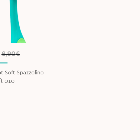
l
t
6,90
€
t Soft Spazzolino
ft 010