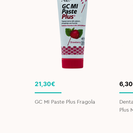
Orig
Curr
21,30
€
6,30
pric
pric
was:
is:
GC MI Paste Plus Fragola
Denta
8,95
6,30
us – 75
Plus 