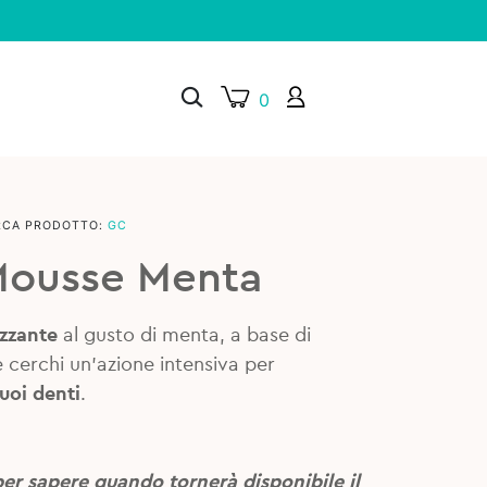
0
RCA PRODOTTO:
GC
×
Mousse Menta
zzante
al gusto di menta, a base di
e cerchi un’azione intensiva per
tuoi denti
.
per sapere quando tornerà disponibile il