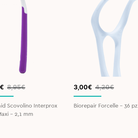
inal
ent
Original
Current
€
8,95
€
3,00
€
4,20
€
e
e
price
price
was:
is:
id Scovolino Interprox
Biorepair Forcelle – 36 pz
€.
€.
4,20€.
3,00€.
Maxi - 2,1 mm