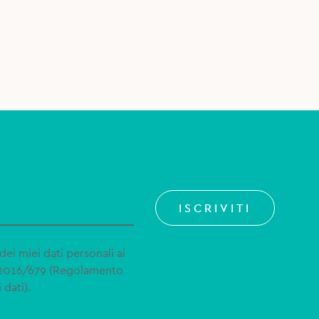
ISCRIVITI
dei miei dati personali ai
 2016/679 (Regolamento
 dati).