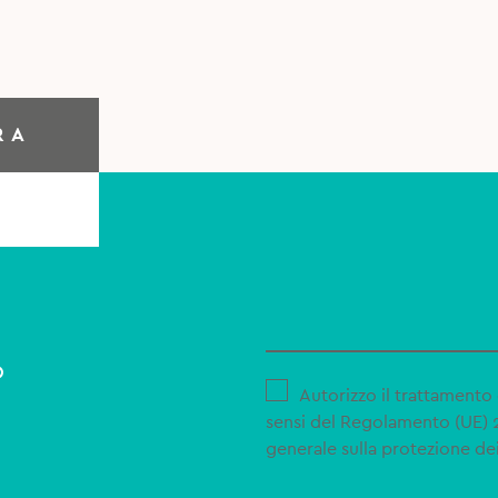
RA
o
Autorizzo il trattamento 
sensi del Regolamento (UE)
generale sulla protezione dei