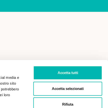
 VENDITA
PRIVACY POLICY
Accetta tutti
cial media e
nostro sito
Accetta selezionati
i potrebbero
ei loro
Rifiuta