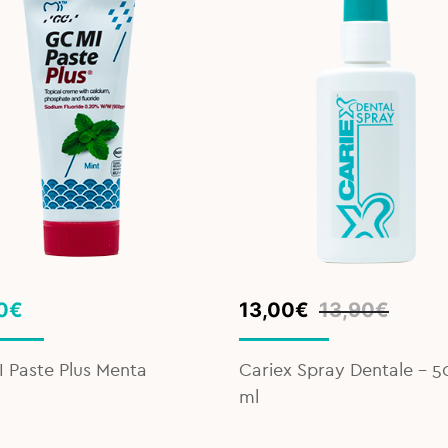
Original
Current
0
€
13,00
€
13,90
€
price
price
was:
is:
 Paste Plus Menta
Cariex Spray Dentale - 5
13,90€.
13,00€.
ml