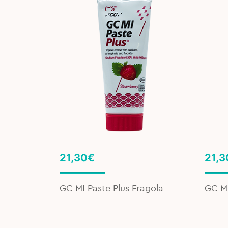
21,30
€
21,3
 Junior 6
GC MI Paste Plus Fragola
GC MI