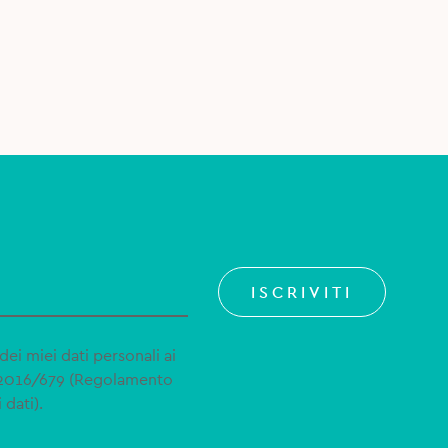
ISCRIVITI
dei miei dati personali ai
 2016/679 (Regolamento
 dati).