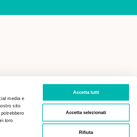
 VENDITA
PRIVACY POLICY
Accetta tutti
cial media e
nostro sito
Accetta selezionati
i potrebbero
ei loro
Rifiuta