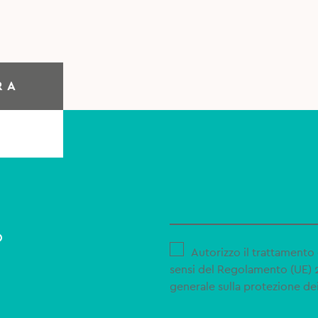
RA
o
Autorizzo il trattamento 
sensi del Regolamento (UE)
generale sulla protezione dei