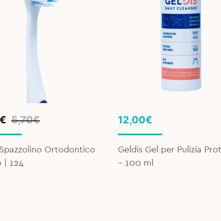
inal
ent
€
5,70
€
12,00
€
e
e
pazzolino Ortodontico
Geldis Gel per Pulizia Prot
€.
€.
 | 124
– 100 ml