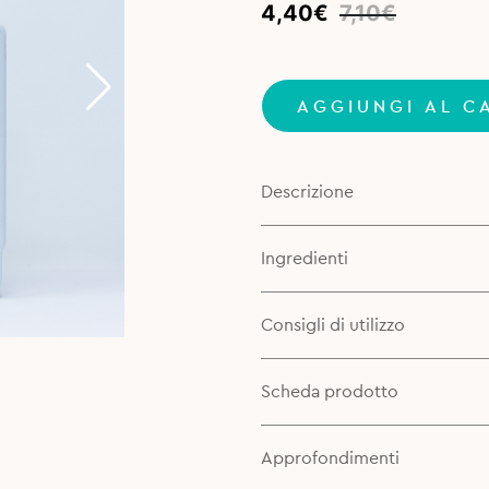
Original
Current
4,40
€
7,10
€
price
price
was:
is:
7,10€.
4,40€.
AGGIUNGI AL C
Descrizione
Ingredienti
Consigli di utilizzo
Scheda prodotto
Approfondimenti