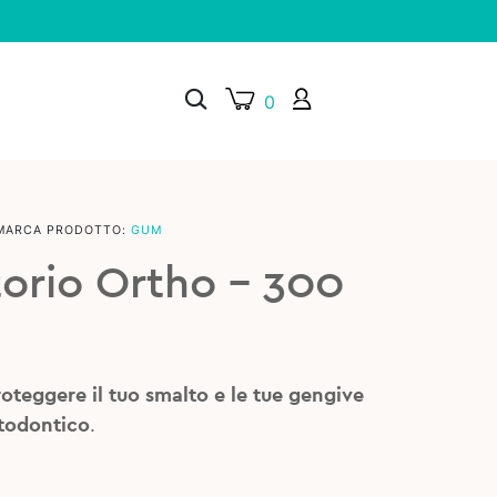
0
MARCA PRODOTTO:
GUM
×
orio Ortho – 300
oteggere il tuo smalto e le tue gengive
todontico
.