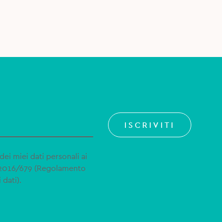
ISCRIVITI
dei miei dati personali ai
 2016/679 (Regolamento
 dati).