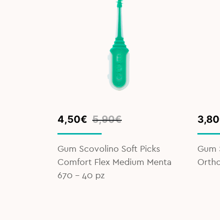
Original
Current
Orig
Curr
4,50
€
5,90
€
3,80
price
price
pric
pric
was:
is:
was:
is:
Gum Scovolino Soft Picks
Gum S
5,90€.
4,50€.
5,70
3,80
Colori
Comfort Flex Medium Menta
Ortho
670 - 40 pz