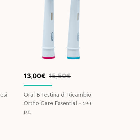
Original
Current
Original
Current
13,00
€
15,50
€
5,00
€
7
price
price
price
price
was:
is:
was:
is:
esi
Oral-B Testina di Ricambio
Gum Filo I
15,50€.
13,00€.
7,00€.
5,00€.
Ortho Care Essential – 2+1
– 50 fili
pz.