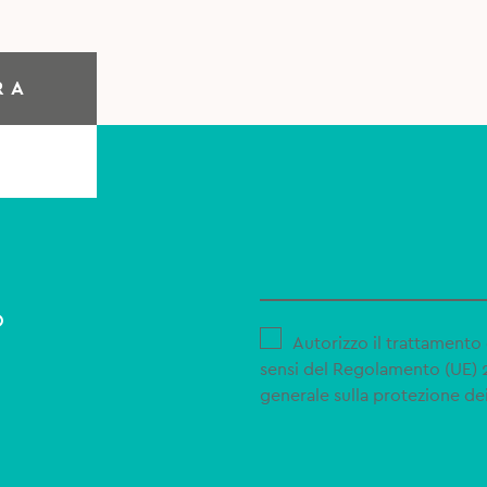
RA
o
Autorizzo il trattamento 
sensi del Regolamento (UE)
generale sulla protezione dei