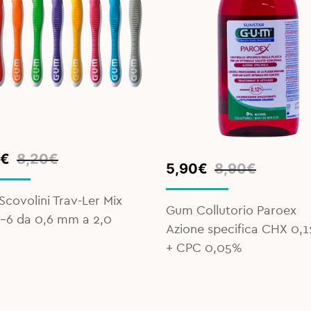
inal
ent
€
8,20
€
Original
Current
5,90
€
8,90
€
e
e
price
price
was:
is:
covolini Trav-Ler Mix
€.
€.
Gum Collutorio Paroex
8,90€.
5,90€.
-6 da 0,6 mm a 2,0
Azione specifica CHX 0,
+ CPC 0,05%