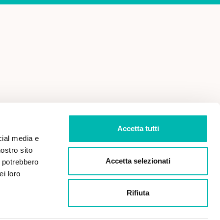
 VENDITA
PRIVACY POLICY
Accetta tutti
cial media e
nostro sito
Accetta selezionati
i potrebbero
ei loro
Rifiuta