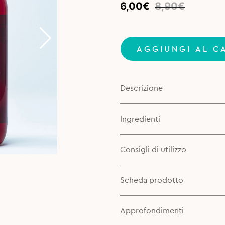
Original
Current
6,00
€
8,90
€
price
price
was:
is:
8,90€.
6,00€.
AGGIUNGI AL C
Descrizione
Ingredienti
Consigli di utilizzo
Scheda prodotto
Approfondimenti