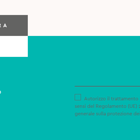
RA
o
Autorizzo il trattamento 
sensi del Regolamento (UE)
generale sulla protezione dei