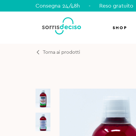
Consegna 24/48h
-
Reso gratuito
SHOP
Torna ai prodotti