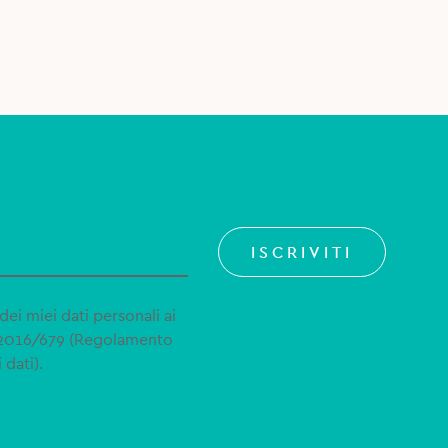
ISCRIVITI
dei miei dati personali ai
 2016/679 (Regolamento
 dati).