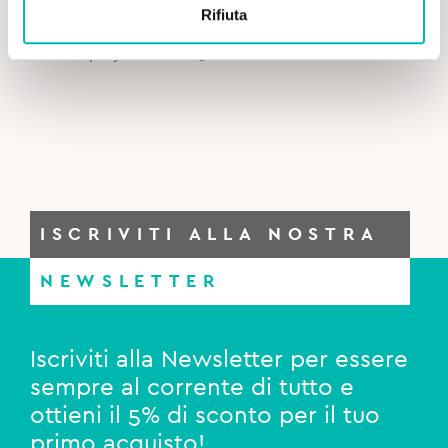
price
price
Rifiuta
was:
is:
Cariex Spray Dentale - 50 ml
13,90€.
13,00€.
ISCRIVITI ALLA NOSTRA
NEWSLETTER
Iscriviti alla Newsletter per essere
sempre al corrente di tutto e
ottieni il 5% di sconto per il tuo
primo acquisto!