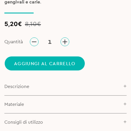
gengivali e carie
.
Original
Current
5,20
€
8,10
€
price
price
was:
is:
Quantità
8,10€.
5,20€.
AGGIUNGI AL CARRELLO
Descrizione
Materiale
Consigli di utilizzo