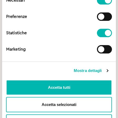
Necessari
del
consenso
Preferenze
Statistiche
Marketing
Mostra dettagli
Accetta tutti
Accetta selezionati
Original
Current
13,00
€
13,90
€