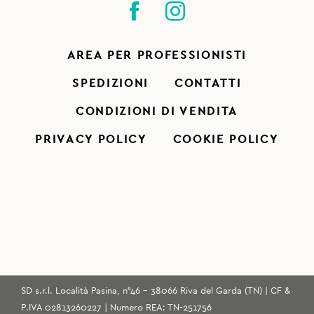
AREA PER PROFESSIONISTI
SPEDIZIONI
CONTATTI
CONDIZIONI DI VENDITA
PRIVACY POLICY
COOKIE POLICY
SD s.r.l. Località Pasina, n°46 - 38066 Riva del Garda (TN) | CF &
P.IVA 02813260227 | Numero REA: TN-251756