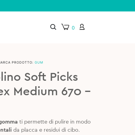
0
MARCA PRODOTTO:
GUM
×
ino Soft Picks
ex Medium 670 –
 gomma
ti permette di pulire in modo
ntali
da placca e residui di cibo.