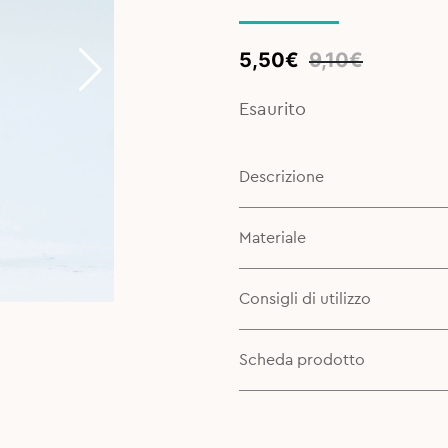
Original
Current
5,50
€
9,10
€
price
price
was:
is:
Esaurito
9,10€.
5,50€.
Descrizione
Materiale
Consigli di utilizzo
Scheda prodotto