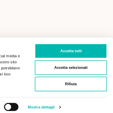
 VENDITA
PRIVACY POLICY
Accetta tutti
cial media e
nostro sito
Accetta selezionati
i potrebbero
ei loro
Rifiuta
Paga in sicurezza con:
Mostra dettagli