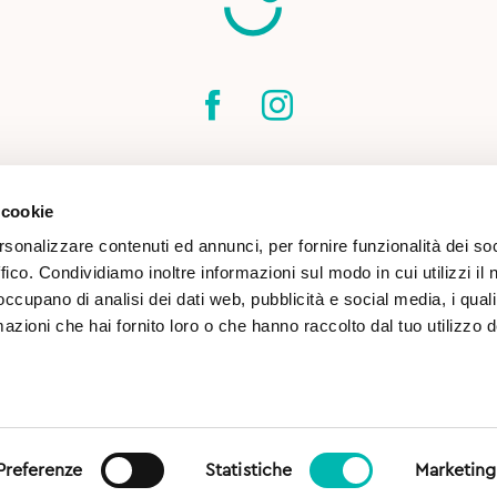
SPEDIZIONI
CONTATTI
CONDIZIONI DI
 cookie
COOKIE POLICY
rsonalizzare contenuti ed annunci, per fornire funzionalità dei so
ffico. Condividiamo inoltre informazioni sul modo in cui utilizzi il 
 occupano di analisi dei dati web, pubblicità e social media, i qual
azioni che hai fornito loro o che hanno raccolto dal tuo utilizzo d
(TN) | CF & P.IVA 02813260227 |
Preferenze
Statistiche
Marketing