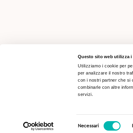
AREA PER PROFESSIONISTI
Questo sito web utilizza i
Utilizziamo i cookie per pe
per analizzare il nostro tra
con i nostri partner che si
combinarle con altre inform
servizi.
Selezione
SD s.r.l. Località Pasina, n°46 - 38066 Riva del Garda 
Necessari
del
Numero REA: TN-251756