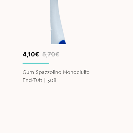
Original
Current
Original
Current
4,10
€
5,70
€
6,60
€
7
price
price
price
price
was:
is:
was:
is:
Gum Spazzolino Monociuffo
TePe Scovo
5,70€.
4,10€.
7,80€.
6,60€.
End-Tuft | 308
0 – 5 da 