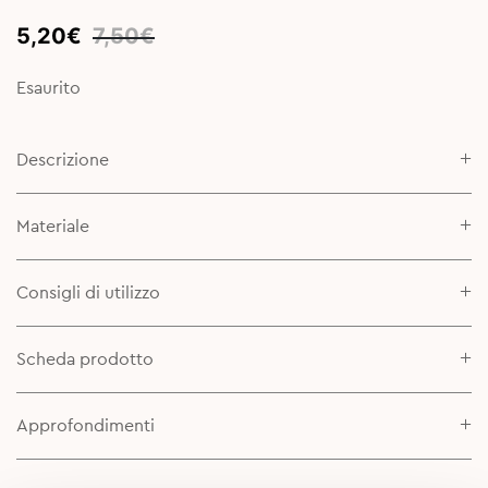
Original
Current
5,20
€
7,50
€
price
price
was:
is:
Esaurito
7,50€.
5,20€.
Descrizione
Materiale
Consigli di utilizzo
Scheda prodotto
Approfondimenti