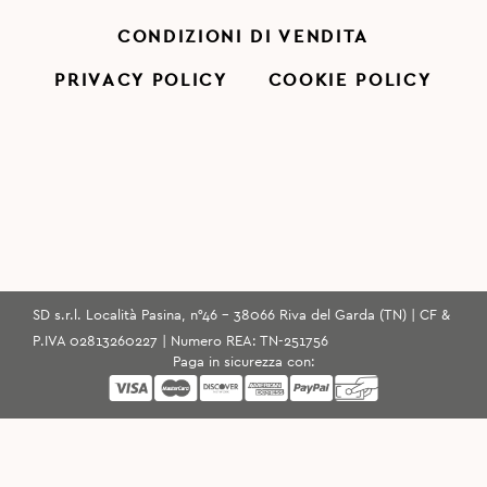
CONDIZIONI DI VENDITA
PRIVACY POLICY
COOKIE POLICY
SD s.r.l. Località Pasina, n°46 - 38066 Riva del Garda (TN) | CF &
P.IVA 02813260227 | Numero REA: TN-251756
Paga in sicurezza con: