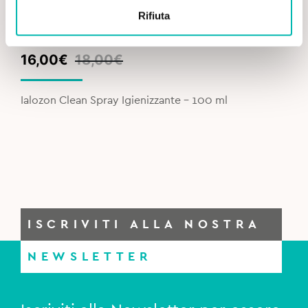
Rifiuta
Original
Current
16,00
€
18,00
€
price
price
was:
is:
Ialozon Clean Spray Igienizzante - 100 ml
18,00€.
16,00€.
ISCRIVITI ALLA NOSTRA
NEWSLETTER