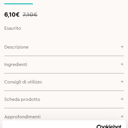
Original
Current
6,10
€
7,10
€
price
price
was:
is:
Esaurito
7,10€.
6,10€.
Descrizione
Ingredienti
Consigli di utilizzo
Scheda prodotto
Approfondimenti