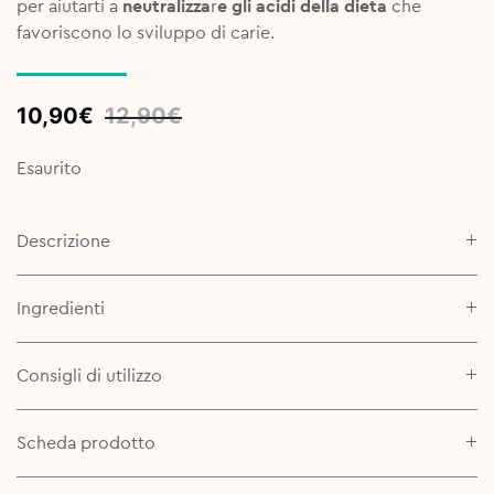
per aiutarti a
neutralizza
r
e gli acidi della dieta
che
favoriscono lo sviluppo di carie.
Original
Current
10,90
€
12,90
€
price
price
was:
is:
Esaurito
12,90€.
10,90€.
Descrizione
Ingredienti
Consigli di utilizzo
Scheda prodotto