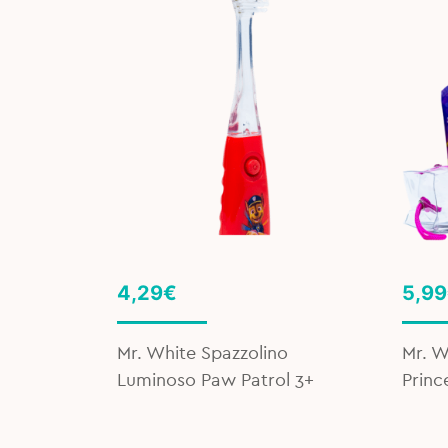
4,29
€
5,99
Mr. White Spazzolino
Mr. W
ds Carie,
Luminoso Paw Patrol 3+
Princ
 (6 mesi
ola – 50