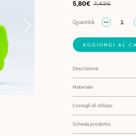
Original
Current
5,80
€
7,43
€
price
price
was:
is:
Quantità
7,43€.
5,80€.
AGGIUNGI AL C
Descrizione
Materiale
Consigli di utilizzo
Scheda prodotto