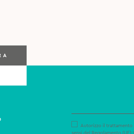
RA
o
Autorizzo il trattamento 
sensi del Regolamento (UE)