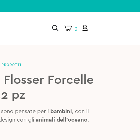
0
I PRODOTTI
×
Flosser Forcelle
32 pz
 sono pensate per i
bambini
, con il
 design con gli
animali dell’oceano
.