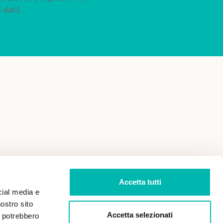
 dati).
 VENDITA
PRIVACY POLICY
Accetta tutti
cial media e
nostro sito
Accetta selezionati
i potrebbero