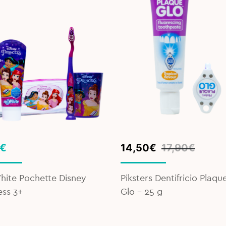
Original
Current
€
14,50
€
17,90
€
price
price
was:
is:
hite Pochette Disney
Piksters Dentifricio Plaqu
17,90€.
14,50€.
ess 3+
Glo – 25 g