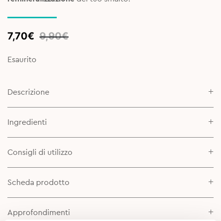
Original
Current
7,70
€
9,90
€
price
price
was:
is:
Esaurito
9,90€.
7,70€.
Descrizione
Ingredienti
Consigli di utilizzo
Scheda prodotto
Approfondimenti