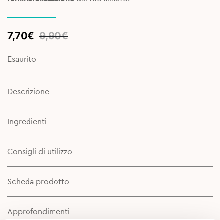
Original
Current
7,70
€
9,90
€
price
price
was:
is:
Esaurito
9,90€.
7,70€.
Descrizione
Ingredienti
Consigli di utilizzo
Scheda prodotto
Approfondimenti