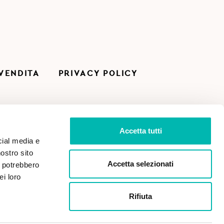
 VENDITA
PRIVACY POLICY
Accetta tutti
cial media e
nostro sito
Accetta selezionati
i potrebbero
ei loro
Rifiuta
Paga in sicurezza con: