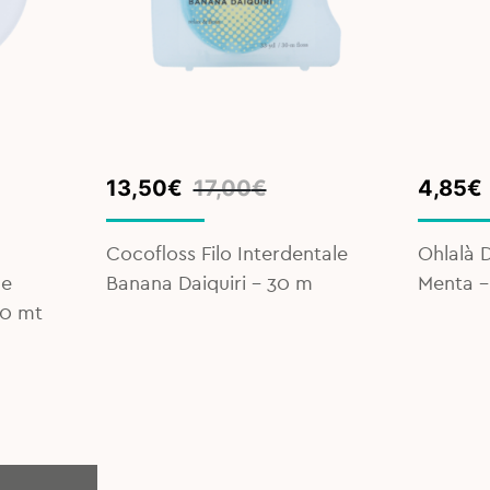
Original
Current
Origina
Curren
13,50
€
17,00
€
4,85
€
price
price
price
price
was:
is:
was:
is:
Cocofloss Filo Interdentale
Ohlalà 
17,00€.
13,50€.
6,25€.
4,85€.
le
Banana Daiquiri - 30 m
Menta -
30 mt