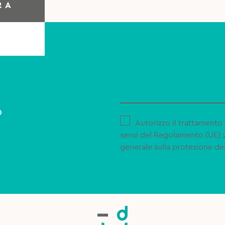
RA
o
Autorizzo il trattamento 
sensi del Regolamento (UE)
generale sulla protezione dei