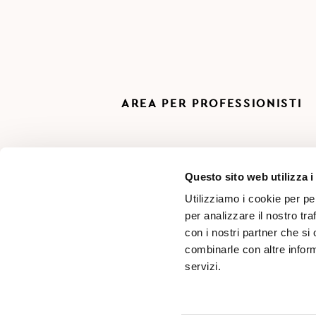
AREA PER PROFESSIONISTI
Questo sito web utilizza i
Utilizziamo i cookie per pe
per analizzare il nostro tra
con i nostri partner che si
combinarle con altre inform
servizi.
SD s.r.l. Località Pasina, n°46 - 38066 Riva del Garda 
Numero REA: TN-251756