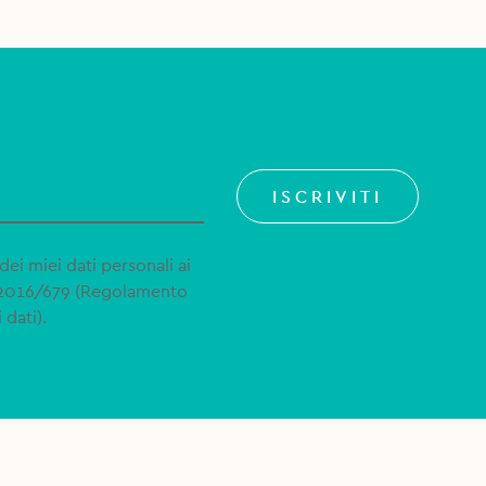
ISCRIVITI
dei miei dati personali ai
 2016/679 (Regolamento
 dati).