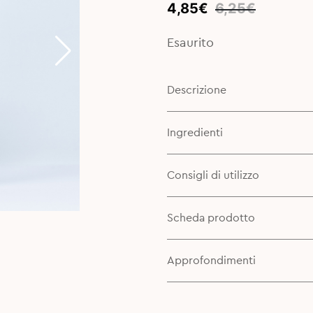
Original
Current
4,85
€
6,25
€
price
price
was:
is:
Esaurito
6,25€.
4,85€.
Descrizione
Ingredienti
Consigli di utilizzo
Scheda prodotto
Approfondimenti