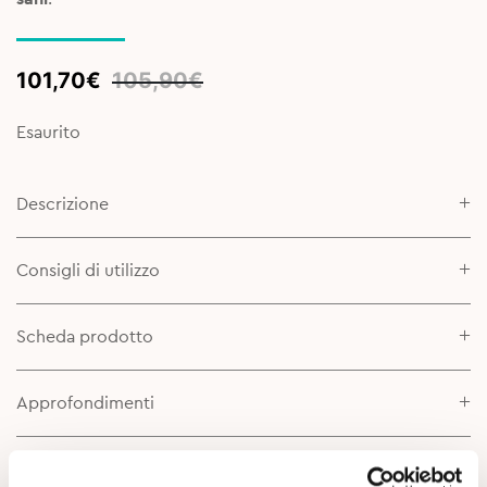
Original
Current
101,70
€
105,90
€
price
price
was:
is:
Esaurito
105,90€.
101,70€.
Descrizione
Consigli di utilizzo
Scheda prodotto
Approfondimenti