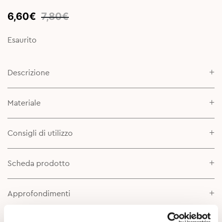
Original
Current
6,60
€
7,80
€
price
price
was:
is:
Esaurito
7,80€.
6,60€.
Descrizione
Materiale
Consigli di utilizzo
Scheda prodotto
Approfondimenti