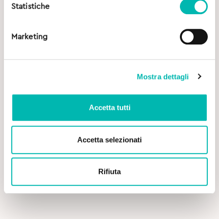
Statistiche
Marketing
Mostra dettagli
Accetta tutti
Accetta selezionati
Original
Current
14,00
€
16,00
€
price
price
was:
is:
Rifiuta
Oral7 Collutorio Idratante – 500 ml
16,00€.
14,00€.