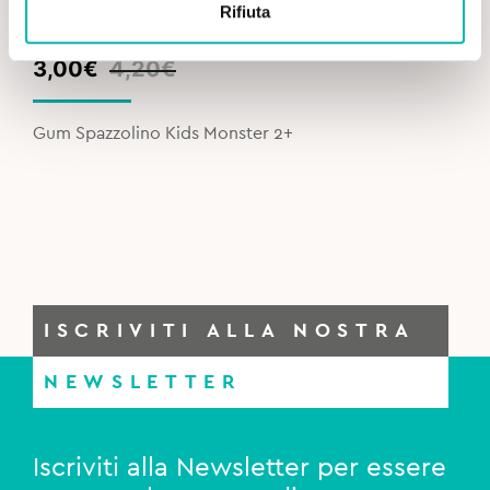
Rifiuta
Original
Current
3,00
€
4,20
€
price
price
was:
is:
Gum Spazzolino Kids Monster 2+
4,20€.
3,00€.
ISCRIVITI ALLA NOSTRA
NEWSLETTER
Iscriviti alla Newsletter per essere