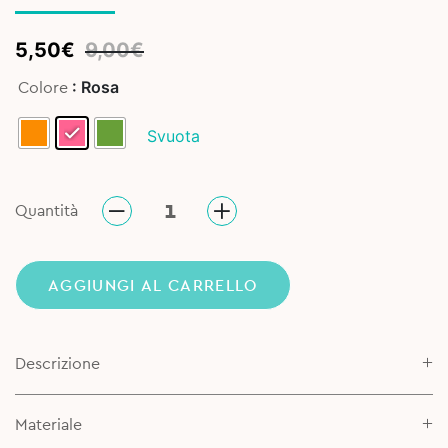
Original
Current
5,50
€
9,00
€
price
price
: Rosa
Colore
was:
is:
9,00€.
5,50€.
Svuota
Quantità
AGGIUNGI AL CARRELLO
Descrizione
Materiale