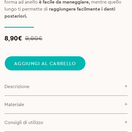
forma ad anello
è facile da maneggiare,
mentre quello
lungo ti permette di
raggiungere facilmente i denti
posteriori.
Original
Current
8,90
€
9,90
€
price
price
was:
is:
9,90€.
8,90€.
AGGIUNGI AL CARRELLO
Descrizione
Materiale
Consigli di utilizzo