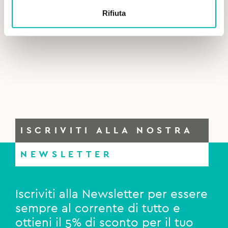
price
price
Rifiuta
was:
is:
Cariex Spray Dentale - 50 ml
13,90€.
13,00€.
ISCRIVITI ALLA NOSTRA
NEWSLETTER
Iscriviti alla Newsletter per essere
sempre al corrente di tutto e
ottieni il 5% di sconto per il tuo