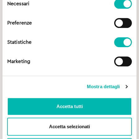
Necessari
del
consenso
Preferenze
Statistiche
Marketing
Mostra dettagli
Accetta tutti
Accetta selezionati
Original
Current
13,00
€
13,90
€