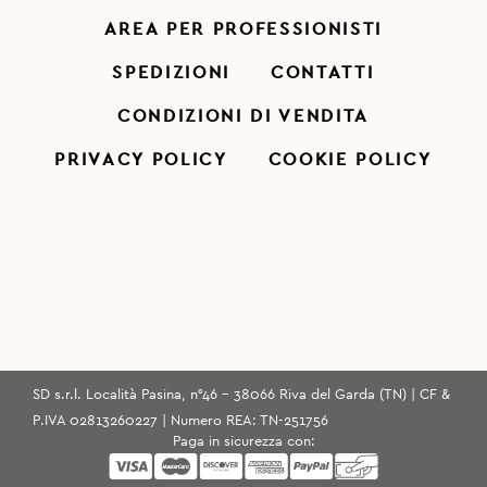
AREA PER PROFESSIONISTI
SPEDIZIONI
CONTATTI
CONDIZIONI DI VENDITA
PRIVACY POLICY
COOKIE POLICY
SD s.r.l. Località Pasina, n°46 - 38066 Riva del Garda (TN) | CF &
P.IVA 02813260227 | Numero REA: TN-251756
Paga in sicurezza con: