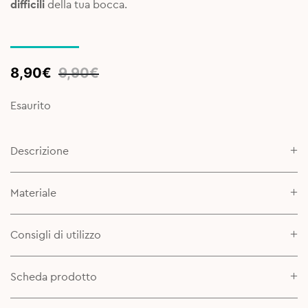
difficili
della tua bocca.
Original
Current
8,90
€
9,90
€
price
price
was:
is:
Esaurito
9,90€.
8,90€.
Descrizione
Materiale
Consigli di utilizzo
Scheda prodotto