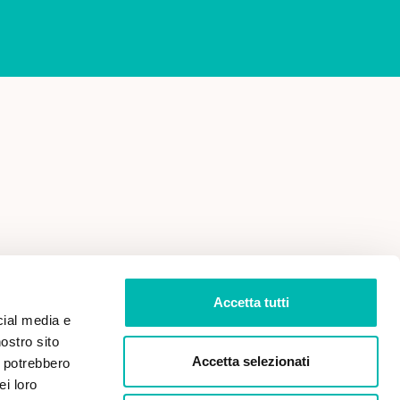
 VENDITA
PRIVACY POLICY
Accetta tutti
cial media e
nostro sito
Accetta selezionati
i potrebbero
ei loro