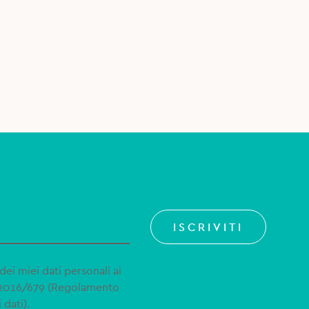
ISCRIVITI
dei miei dati personali ai
 2016/679 (Regolamento
 dati).