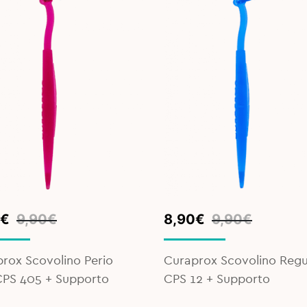
inal
ent
Original
Current
€
9,90
€
8,90
€
9,90
€
e
e
price
price
was:
is:
rox Scovolino Perio
Curaprox Scovolino Regu
€.
€.
9,90€.
8,90€.
CPS 405 + Supporto
CPS 12 + Supporto