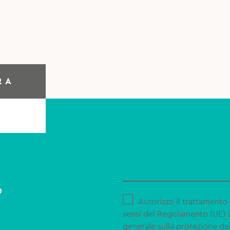
RA
o
Autorizzo il trattamento 
sensi del Regolamento (UE)
generale sulla protezione dei