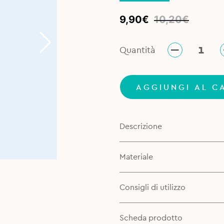
Original
Current
9,90
€
10,20
€
price
price
was:
is:
Quantità
10,20€.
9,90€.
AGGIUNGI AL C
Descrizione
Materiale
Consigli di utilizzo
Scheda prodotto