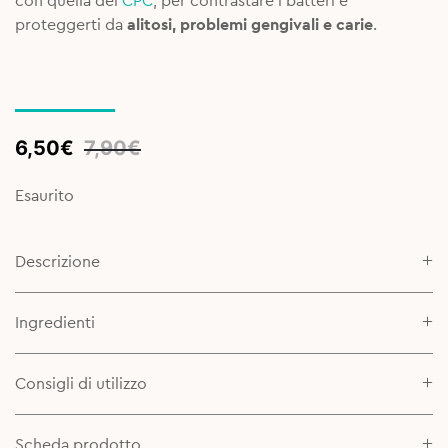
con quella del
CPC
, per contrastare i batteri e
proteggerti da
alitosi, problemi gengivali e carie
.
Original
Current
6,50
€
7,90
€
price
price
was:
is:
Esaurito
7,90€.
6,50€.
Descrizione
Ingredienti
Consigli di utilizzo
Scheda prodotto