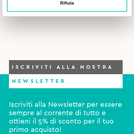
was:
is:
Rifiuta
Curasept Dentifricio Daycare Protection Booster
6,90€.
6,70€.
Frozen Mint - 75 ml
ISCRIVITI ALLA NOSTRA
NEWSLETTER
Iscriviti alla Newsletter per essere
sempre al corrente di tutto e
ottieni il 5% di sconto per il tuo
primo acquisto!