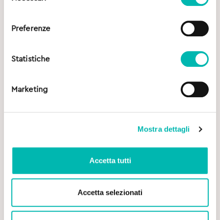
consenso
Preferenze
Statistiche
Marketing
Mostra dettagli
Accetta tutti
Accetta selezionati
Original
Current
6,70
€
6,90
€
price
price