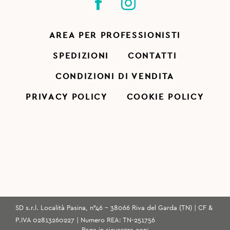
AREA PER PROFESSIONISTI
SPEDIZIONI
CONTATTI
CONDIZIONI DI VENDITA
PRIVACY POLICY
COOKIE POLICY
SD s.r.l. Località Pasina, n°46 - 38066 Riva del Garda (TN) | CF &
P.IVA 02813260227 | Numero REA: TN-251756
Paga in sicurezza con: