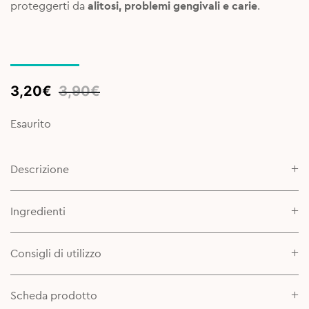
proteggerti da
alitosi, problemi gengivali e carie
.
Original
Current
3,20
€
3,90
€
price
price
was:
is:
Esaurito
3,90€.
3,20€.
Descrizione
Ingredienti
Consigli di utilizzo
Scheda prodotto