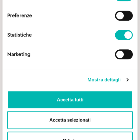
consenso
Preferenze
Statistiche
Marketing
Mostra dettagli
Accetta tutti
Accetta selezionati
Original
Current
6,70
€
6,90
€
price
price
was:
is: