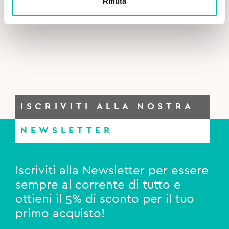
Rifiuta
Curasept Dentifricio Daycare Protection Booster
6,90€.
6,70€.
Herbal Invasion - 75 ml
ISCRIVITI ALLA NOSTRA
NEWSLETTER
Iscriviti alla Newsletter per essere
sempre al corrente di tutto e
ottieni il 5% di sconto per il tuo
primo acquisto!