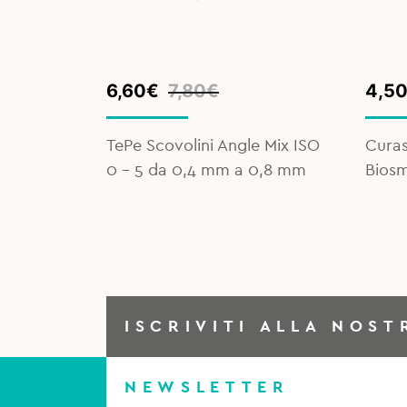
Original
Current
Orig
Curr
6,60
€
7,80
€
4,5
price
price
pric
pric
was:
is:
was:
is:
TePe Scovolini Angle Mix ISO
Curas
7,80€.
6,60€.
5,90
4,50
0 – 5 da 0,4 mm a 0,8 mm
Biosm
ISCRIVITI ALLA NOST
NEWSLETTER