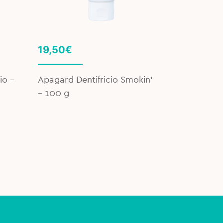
19,50
€
io –
Apagard Dentifricio Smokin’
– 100 g