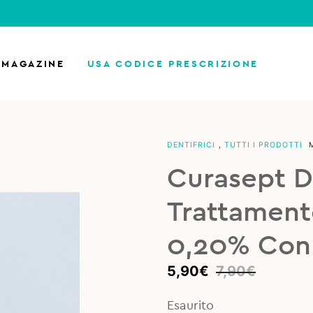
MAGAZINE
USA CODICE PRESCRIZIONE
DENTIFRICI
,
TUTTI I PRODOTTI
Curasept D
Trattament
0,20% Con 
Original
Current
5,90
€
7,90
€
price
price
was:
is:
Esaurito