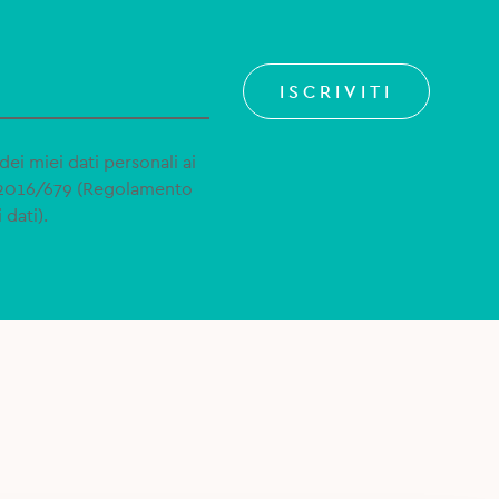
ISCRIVITI
dei miei dati personali ai
 2016/679 (Regolamento
 dati).