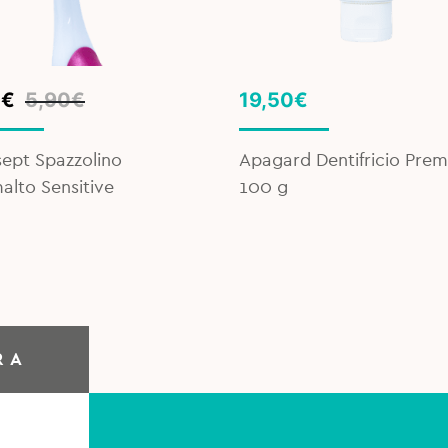
inal
ent
0
€
5,90
€
19,50
€
e
e
ept Spazzolino
Apagard Dentifricio Prem
€.
€.
alto Sensitive
100 g
RA