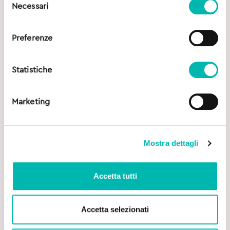
Necessari
del
consenso
Preferenze
Statistiche
Marketing
Mostra dettagli
Accetta tutti
Accetta selezionati
Original
Current
15,00
€
19,99
€