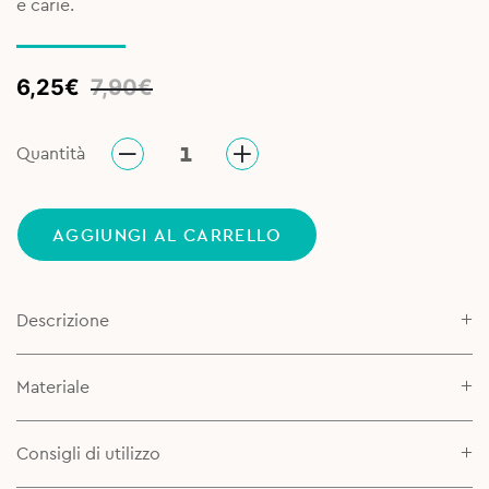
e carie.
Original
Current
6,25
€
7,90
€
price
price
was:
is:
Quantità
7,90€.
6,25€.
AGGIUNGI AL CARRELLO
Descrizione
Materiale
Consigli di utilizzo