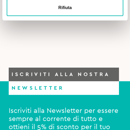
price
price
Rifiuta
was:
is:
Oral-B Testina di Ricambio Crossaction – 4 pz.
19,99€.
15,00€.
ISCRIVITI ALLA NOSTRA
NEWSLETTER
Iscriviti alla Newsletter per essere
sempre al corrente di tutto e
ottieni il 5% di sconto per il tuo