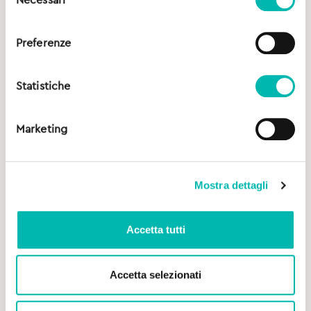
del
consenso
Preferenze
Statistiche
Marketing
Mostra dettagli
Accetta tutti
Accetta selezionati
Original
Current
3,70
€
4,90
€