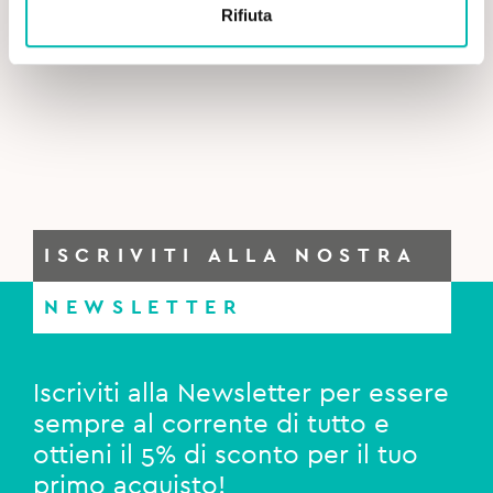
price
price
Rifiuta
was:
is:
Gum Dentifricio Activital – 75 ml
4,90€.
3,70€.
ISCRIVITI ALLA NOSTRA
NEWSLETTER
Iscriviti alla Newsletter per essere
sempre al corrente di tutto e
ottieni il 5% di sconto per il tuo
primo acquisto!