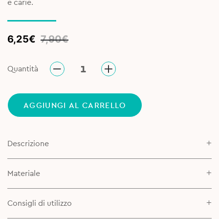
e carie.
Original
Current
6,25
€
7,90
€
price
price
was:
is:
Quantità
7,90€.
6,25€.
AGGIUNGI AL CARRELLO
Descrizione
Materiale
Consigli di utilizzo