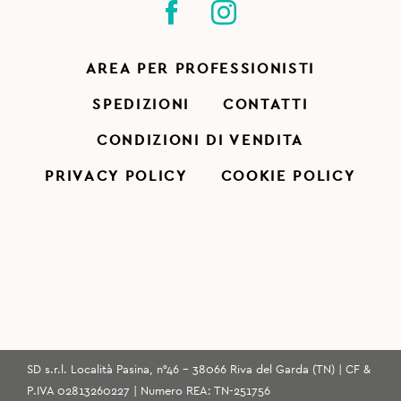
AREA PER PROFESSIONISTI
SPEDIZIONI
CONTATTI
CONDIZIONI DI VENDITA
PRIVACY POLICY
COOKIE POLICY
SD s.r.l. Località Pasina, n°46 - 38066 Riva del Garda (TN) | CF &
P.IVA 02813260227 | Numero REA: TN-251756