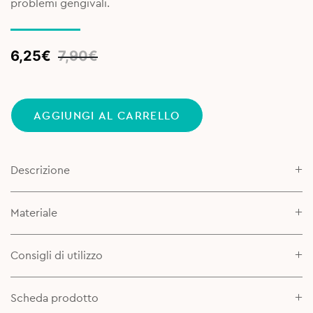
problemi gengivali.
Original
Current
6,25
€
7,90
€
price
price
was:
is:
7,90€.
6,25€.
AGGIUNGI AL CARRELLO
Descrizione
Materiale
Consigli di utilizzo
Scheda prodotto