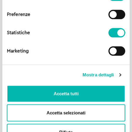
consenso
Preferenze
Statistiche
Marketing
Mostra dettagli
Accetta tutti
Accetta selezionati
Original
Current
4,20
€
4,25
€
price
price
was:
is: