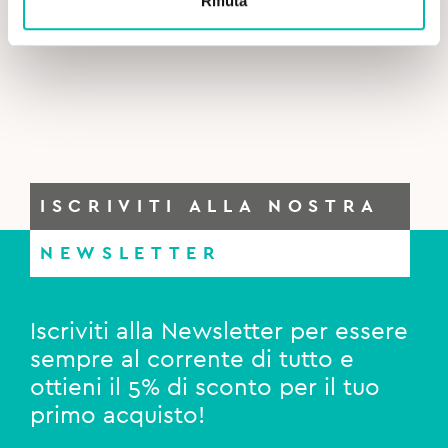
Rifiuta
Curasept Filo Interdentale Classico Cerato Nero – 50
4,25€.
4,20€.
m
ISCRIVITI ALLA NOSTRA
NEWSLETTER
Iscriviti alla Newsletter per essere
sempre al corrente di tutto e
ottieni il 5% di sconto per il tuo
primo acquisto!