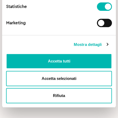
Statistiche
Marketing
Mostra dettagli
Accetta tutti
Accetta selezionati
Original
Current
4,90
€
5,90
€
price
price
was:
is:
Rifiuta
TePe Puliscilingua Cleaner Good
5,90€.
4,90€.