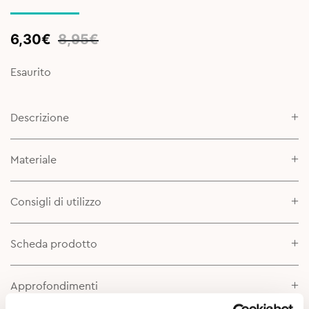
Original
Current
6,30
€
8,95
€
price
price
was:
is:
Esaurito
8,95€.
6,30€.
Descrizione
Materiale
Consigli di utilizzo
Scheda prodotto
Approfondimenti