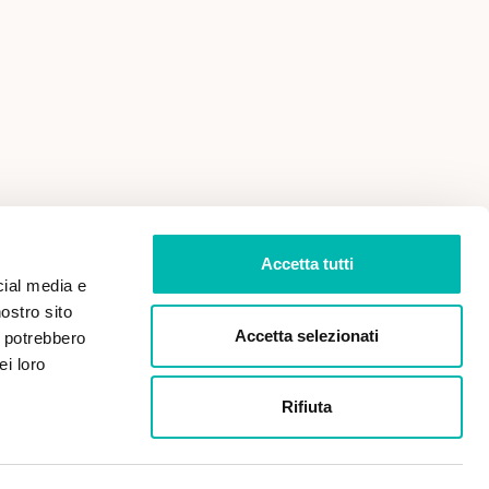
 VENDITA
PRIVACY POLICY
Accetta tutti
cial media e
nostro sito
Accetta selezionati
i potrebbero
ei loro
Rifiuta