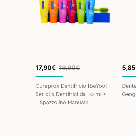
Original
Current
Orig
Curr
17,90
€
19,90
€
5,85
price
price
pric
pric
was:
is:
was:
is:
M-Plus
Curaprox Dentifricio [BeYou]
Denta
19,90€.
17,90€.
8,50
5,85
Set di 6 Dentifrici da 10 ml +
Gengi
1 Spazzolino Manuale