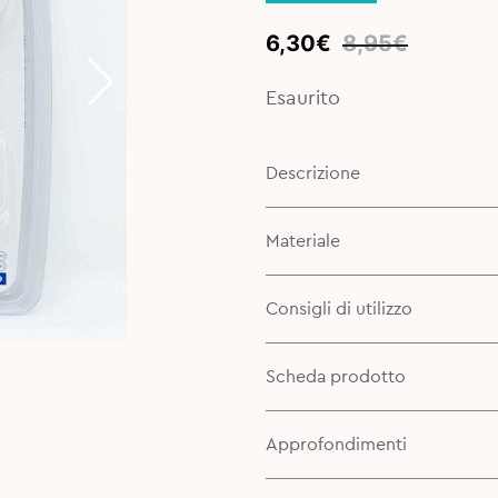
Original
Current
6,30
€
8,95
€
price
price
was:
is:
Esaurito
8,95€.
6,30€.
Descrizione
Materiale
Consigli di utilizzo
Scheda prodotto
Approfondimenti