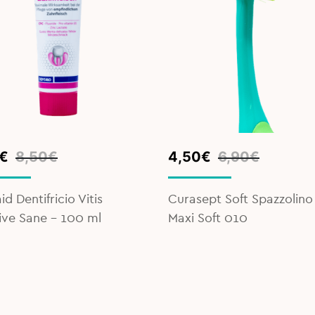
inal
ent
Original
Current
€
8,50
€
4,50
€
6,90
€
e
e
price
price
was:
is:
id Dentifricio Vitis
Curasept Soft Spazzolino
€.
€.
6,90€.
4,50€.
ve Sane – 100 ml
Maxi Soft 010