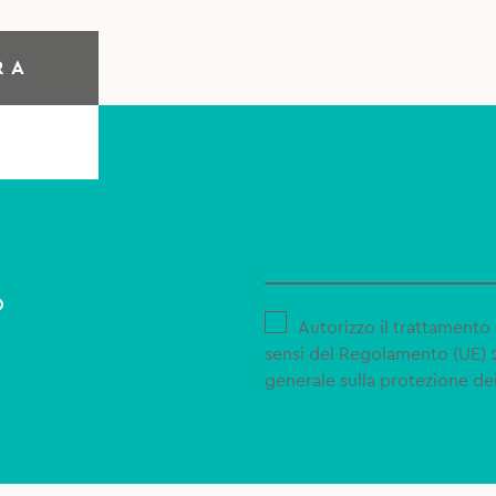
RA
o
Autorizzo il trattamento 
sensi del Regolamento (UE)
generale sulla protezione dei