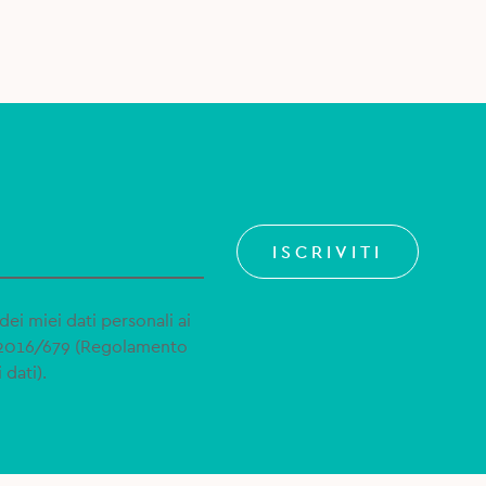
ISCRIVITI
dei miei dati personali ai
 2016/679 (Regolamento
 dati).