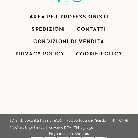
AREA PER PROFESSIONISTI
SPEDIZIONI
CONTATTI
CONDIZIONI DI VENDITA
PRIVACY POLICY
COOKIE POLICY
SD s.r.l. Località Pasina, n°46 - 38066 Riva del Garda (TN) | CF &
P.IVA 02813260227 | Numero REA: TN-251756
Paga in sicurezza con: