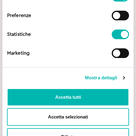
consenso
Preferenze
Statistiche
Marketing
Mostra dettagli
Accetta tutti
Accetta selezionati
Original
Current
7,90
€
9,20
€
price
price
was:
is: