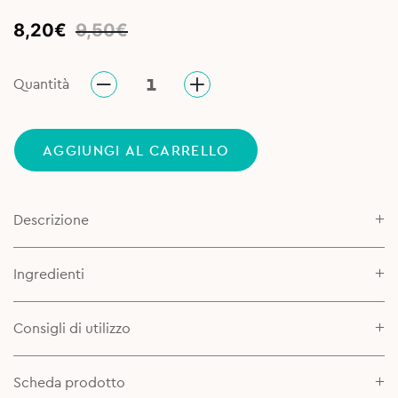
Original
Current
8,20
€
9,50
€
price
price
was:
is:
Quantità
9,50€.
8,20€.
AGGIUNGI AL CARRELLO
Descrizione
Ingredienti
Consigli di utilizzo
Scheda prodotto