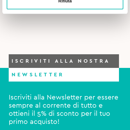
Rifiuta
Emoform Collutorio Plak Out Active 0,20% – 200 ml
9,20€.
7,90€.
ISCRIVITI ALLA NOSTRA
NEWSLETTER
Iscriviti alla Newsletter per essere
sempre al corrente di tutto e
ottieni il 5% di sconto per il tuo
primo acquisto!