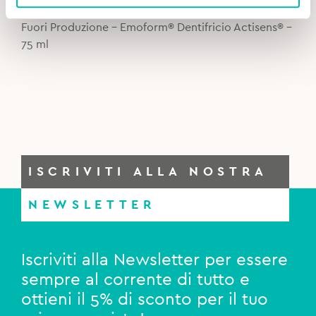
price
price
was:
is:
Fuori Produzione - Emoform® Dentifricio Actisens® -
4,70€.
4,00€.
75 ml
ISCRIVITI ALLA NOSTRA
NEWSLETTER
Iscriviti alla Newsletter per essere
sempre al corrente di tutto e
ottieni il 5% di sconto per il tuo