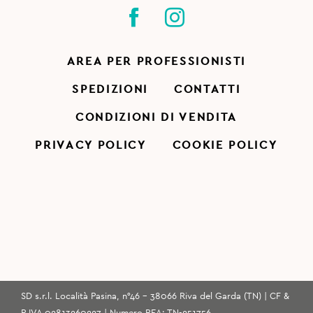
AREA PER PROFESSIONISTI
SPEDIZIONI
CONTATTI
CONDIZIONI DI VENDITA
PRIVACY POLICY
COOKIE POLICY
SD s.r.l. Località Pasina, n°46 - 38066 Riva del Garda (TN) | CF &
P.IVA 02813260227 | Numero REA: TN-251756