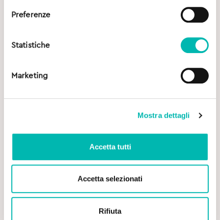
Preferenze
Statistiche
Marketing
Mostra dettagli
Accetta tutti
Accetta selezionati
Original
Current
4,00
€
4,70
€
Rifiuta