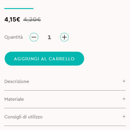
Original
Current
4,15
€
4,20
€
price
price
was:
is:
Quantità
4,20€.
4,15€.
AGGIUNGI AL CARRELLO
Descrizione
Materiale
Consigli di utilizzo