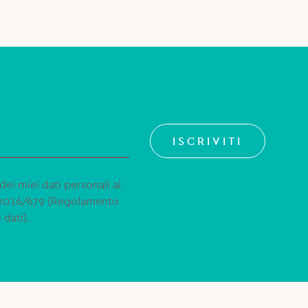
ISCRIVITI
dei miei dati personali ai
 2016/679 (Regolamento
 dati).