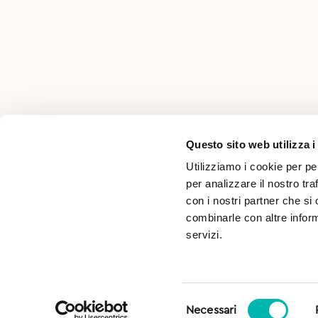
AREA PER PROFESSIONISTI
Questo sito web utilizza i
Utilizziamo i cookie per pe
per analizzare il nostro tra
con i nostri partner che si
combinarle con altre inform
servizi.
Selezione
SD s.r.l. Località Pasina, n°46 - 38066 Riva del Garda 
Necessari