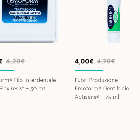
inal
ent
Original
Current
€
4,20
€
4,00
€
4,70
€
e
e
price
price
was:
is:
rm® Filo Interdentale
Fuori Produzione -
€.
€.
4,70€.
4,00€.
Flexiresist - 30 mt
Emoform® Dentifricio
Actisens® - 75 ml