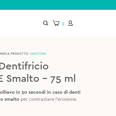
0
MARCA PRODOTTO:
EMOFORM
×
entifricio
 E Smalto – 75 ml
ollievo in 30 secondi in caso di denti
lo smalto
per contrastare l’erosione.