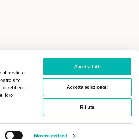
 VENDITA
PRIVACY POLICY
Accetta tutti
cial media e
nostro sito
Accetta selezionati
i potrebbero
ei loro
Rifiuta
Paga in sicurezza con:
Mostra dettagli