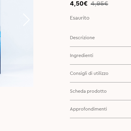
Original
Current
4,50
€
4,95
€
price
price
was:
is:
Esaurito
4,95€.
4,50€.
Descrizione
Ingredienti
Consigli di utilizzo
Scheda prodotto
Approfondimenti