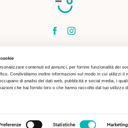
SPEDIZIONI
CONTATTI
CONDIZIONI DI
 cookie
COOKIE POLICY
rsonalizzare contenuti ed annunci, per fornire funzionalità dei so
ffico. Condividiamo inoltre informazioni sul modo in cui utilizzi il 
 occupano di analisi dei dati web, pubblicità e social media, i qual
azioni che hai fornito loro o che hanno raccolto dal tuo utilizzo d
(TN) | CF & P.IVA 02813260227 |
Preferenze
Statistiche
Marketing