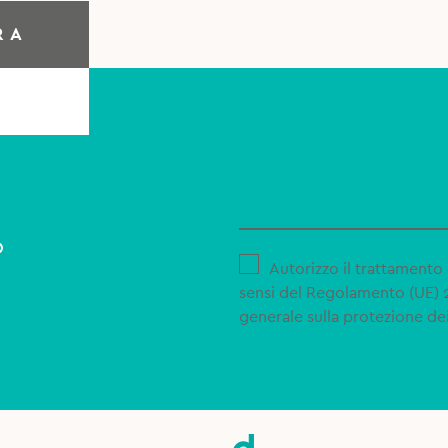
RA
o
Autorizzo il trattamento 
sensi del Regolamento (UE)
generale sulla protezione dei